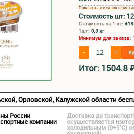
Показать все характеристи
Стоимость шт:
12
Стоимость за 1 кг:
41
1шт:
0,3 кг
Минимум для заказа:
К
–
+
Итог:
1504.8
ьской, Орловской, Калужской области бес
оны России
Доставка до транспорт
нспортные компании
осуществляется изоте
холодильным (0+5°С) 
бесплатно!!!