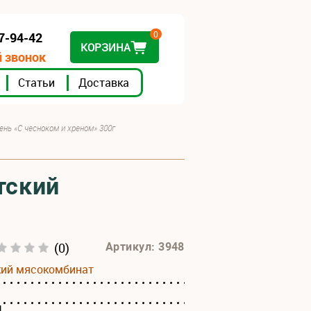
0
07-94-42
КОРЗИНА
 звонок
Статьи
Доставка
ень «С чесноком и хреном» 300г
тский
(0)
Артикул: 3948
кий мясокомбинат
1