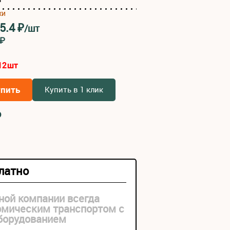
ки
5.4
₽
/шт
8₽
12
шт
упить
Купить в 1 клик
₽
платно
ной компании всегда
рмическим транспортом с
оборудованием