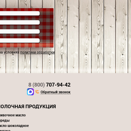
на условиях
политики обработки
8 (800)
707-94-42
Обратный звонок
ОЛОЧНАЯ ПРОДУКЦИЯ
ливочное масло
преды
асло шоколадное
метана