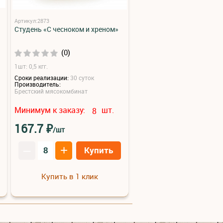
Артикул:2873
Студень «С чесноком и хреном»
(0)
1шт: 0,5 кгг.
Сроки реализации:
30 суток
Производитель:
Брестский мясокомбинат
Минимум к заказу:
шт.
8
₽
167.7
/шт
–
+
Купить
Купить в 1 клик