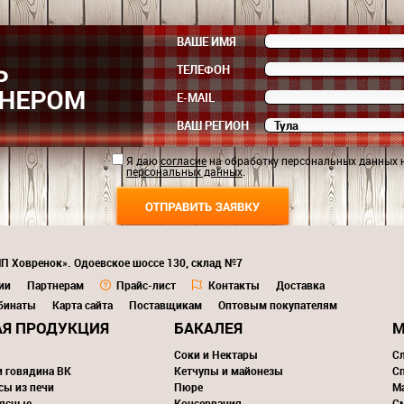
ВАШЕ ИМЯ
ТЕЛЕФОН
E-MAIL
ВАШ РЕГИОН
Я даю
согласие
на обработку персональных данных 
персональных данных
.
ИП Ховренок». Одоевское шоссе 130, склад №7
ии
Партнерам
Прайс-лист
Контакты
Доставка
бинаты
Карта сайта
Поставщикам
Оптовым покупателям
Я ПРОДУКЦИЯ
БАКАЛЕЯ
М
Соки и Нектары
С
и говядина ВК
Кетчупы и майонезы
С
сы из печи
Пюре
М
ясные
Консервация
С