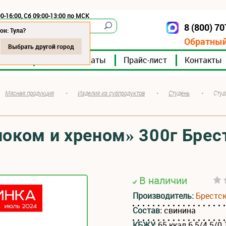
0-16:00, Сб 09:00-13:00 по МСК
8 (800) 7
Тула
он: Тула?
Обратный
Выбрать другой город
мпании
Мясокомбинаты
Прайс-лист
Контакты
Мясная продукция
•
Изделия из субпродуктов
•
Студень
•
Студ
ноком и хреном» 300г Брес
В наличии
Производитель:
Брестс
Состав:
свинина
КБЖУ:
65 ккал 6.5/4.5/0.