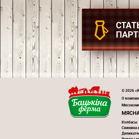
© 2026 «
О компан
Мясоком
МЯСНА
Колбасы
Свинина 
Деликате
Рулеты м