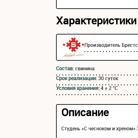
Характеристики
Производитель
Брест
Состав:
свинина
Срок реализации:
30 суток
Условия хранения:
4 ± 2 °С
Описание
Студень «С чесноком и хреном» 