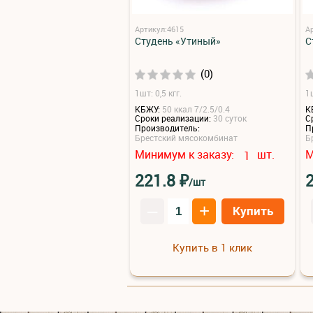
Артикул:4615
А
Студень «Утиный»
С
(0)
1шт: 0,5 кгг.
1ш
КБЖУ:
50 ккал 7/2.5/0.4
К
Сроки реализации:
30 суток
С
Производитель:
П
Брестский мясокомбинат
Б
Минимум к заказу:
шт.
М
1
₽
221.8
/шт
–
+
Купить
Купить в 1 клик