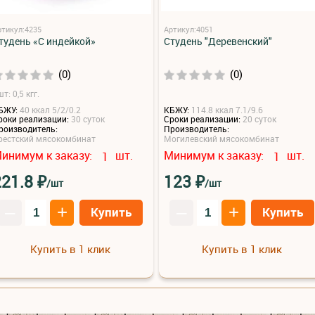
ртикул:4235
Артикул:4051
тудень «С индейкой»
Студень "Деревенский"
(0)
(0)
т: 0,5 кгг.
БЖУ:
40 ккал 5/2/0.2
КБЖУ:
114.8 ккал 7.1/9.6
роки реализации:
30 суток
Сроки реализации:
20 суток
роизводитель:
Производитель:
рестский мясокомбинат
Могилевский мясокомбинат
инимум к заказу:
шт.
Минимум к заказу:
шт.
1
1
₽
₽
221.8
123
/шт
/шт
–
+
–
+
Купить
Купить
Купить в 1 клик
Купить в 1 клик