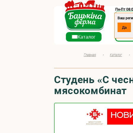
Пн-Пт 08:0
Регион:
Ваш реги
Да
О ко
Каталог
Главная
•
Каталог
•
Студень «С чес
мясокомбинат