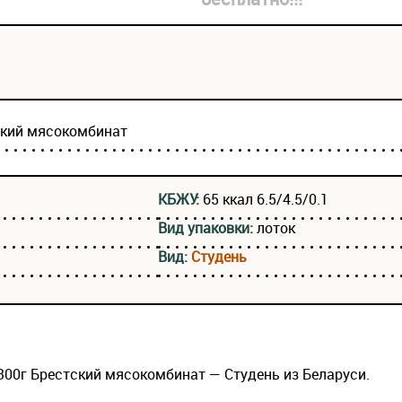
ский мясокомбинат
КБЖУ:
65 ккал 6.5/4.5/0.1
Вид упаковки:
лоток
Вид:
Студень
300г Брестский мясокомбинат — Студень из Беларуси.