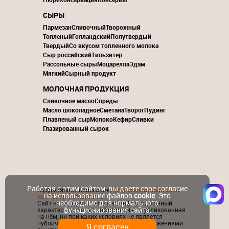
СЫРЫ
Пармезан
Сливочный
Творожный
Топленый
Голландский
Полутвердый
Твердый
Со вкусом топленного молока
Сыр российский
Тильзитер
Рассольные сыры
Моцарелла
Эдам
Мягкий
Сырный продукт
МОЛОЧНАЯ ПРОДУКЦИЯ
Сливочное масло
Спреды
Масло шоколадное
Сметана
Творог
Пудинг
Плавленый сыр
Молоко
Кефир
Сливки
Глазированный сырок
Работая с этим сайтом, вы даете свое согласие
Эффективное поисковое
продвижение сайтов от
на использование файлов
cookie
. Это
компании ContactGroup
необходимо для нормального
Сайт носит исключительно информационный
функционирования сайта.
характер и никакая информация, опубликованная
на нём, ни при каких условиях не является
публичной офертой, определяемой положениями
Я согласен