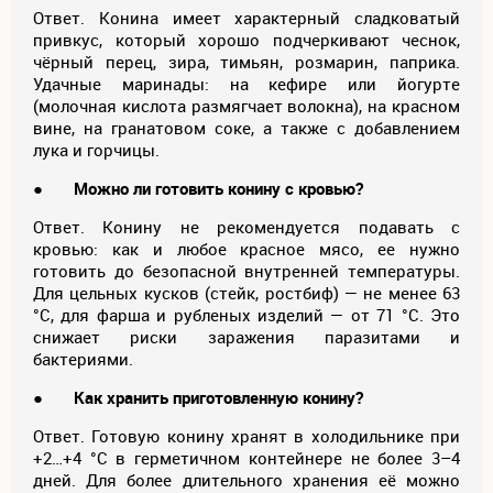
Ответ. Конина имеет характерный сладковатый
привкус, который хорошо подчеркивают чеснок,
чёрный перец, зира, тимьян, розмарин, паприка.
Удачные маринады: на кефире или йогурте
(молочная кислота размягчает волокна), на красном
вине, на гранатовом соке, а также с добавлением
лука и горчицы.
●
Можно ли готовить конину с кровью?
Ответ. Конину не рекомендуется подавать с
кровью: как и любое красное мясо, ее нужно
готовить до безопасной внутренней температуры.
Для цельных кусков (стейк, ростбиф) — не менее 63
°C, для фарша и рубленых изделий — от 71 °C. Это
снижает риски заражения паразитами и
бактериями.
●
Как хранить приготовленную конину?
Ответ. Готовую конину хранят в холодильнике при
+2…+4 °C в герметичном контейнере не более 3–4
дней. Для более длительного хранения её можно