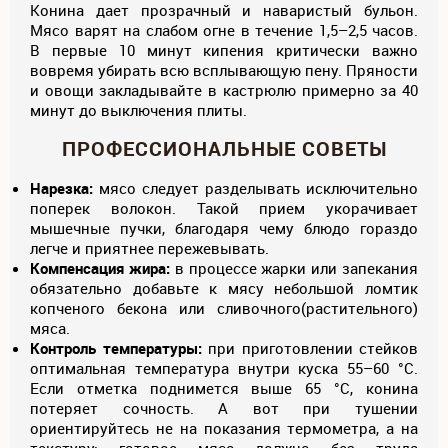
Конина дает прозрачный и наваристый бульон.
Мясо варят на слабом огне в течение 1,5–2,5 часов.
В первые 10 минут кипения критически важно
вовремя убирать всю всплывающую пену. Пряности
и овощи закладывайте в кастрюлю примерно за 40
минут до выключения плиты.
ПРОФЕССИОНАЛЬНЫЕ СОВЕТЫ
Нарезка:
мясо следует разделывать исключительно
поперек волокон. Такой прием укорачивает
мышечные пучки, благодаря чему блюдо гораздо
легче и приятнее пережевывать.
Компенсация жира:
в процессе жарки или запекания
обязательно добавьте к мясу небольшой ломтик
копченого бекона или сливочного(растительного)
мяса.
К
онтроль температуры:
при приготовлении стейков
оптимальная температура внутри куска 55–60 °C.
Если отметка поднимется выше 65 °C, конина
потеряет сочность. А вот при тушении
ориентируйтесь не на показания термометра, а на