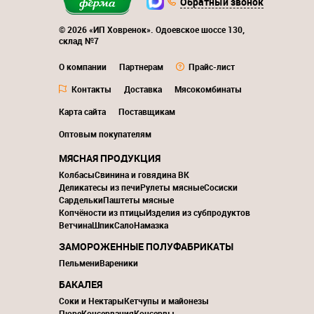
Обратный звонок
© 2026 «ИП Ховренок». Одоевское шоссе 130,
склад №7
О компании
Партнерам
Прайс-лист
Контакты
Доставка
Мясокомбинаты
Карта сайта
Поставщикам
Оптовым покупателям
МЯСНАЯ ПРОДУКЦИЯ
Колбасы
Свинина и говядина ВК
Деликатесы из печи
Рулеты мясные
Сосиски
Сардельки
Паштеты мясные
Копчёности из птицы
Изделия из субпродуктов
Ветчина
Шпик
Сало
Намазка
ЗАМОРОЖЕННЫЕ ПОЛУФАБРИКАТЫ
Пельмени
Вареники
БАКАЛЕЯ
Соки и Нектары
Кетчупы и майонезы
Пюре
Консервация
Консервы