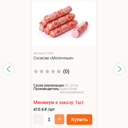
Артикул:1834
Сосиски «Молочные»
(0)
Сроки реализации:
45 суток
Производитель:
Брестский
мясокомбинат
Минимум к заказу:
1
шт.
410.6
₽
/шт
–
+
Купить