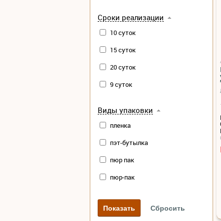
Сроки реализации
10 суток
15 суток
20 суток
9 суток
Виды упаковки
пленка
пэт-бутылка
пюр пак
пюр-пак