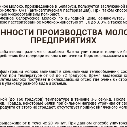
ное молоко, произведенное в Беларуси, пользуется заслуженной
ехнологии UHT (антисептическая пастеризация). При таком спосо
дные микроорганизмы погибают.
олезное белорусское молоко по выгодной цене, ознакомьтесь
но пастеризованное молоко жирностью от 1, 6 до 3, 3%, а также 
ННОСТИ ПРОИЗВОДСТВА МОЛ
ПРЕДПРИЯТИЯХ
рабатывают разными способами. Важно уничтожить вредные бак
реблению без предварительного кипячения. Коротко расскажем о 
 фильтрации молоко заливают в специальный теплообменник, сос
ется при температуре от 63 до 72 градусов. Время выдержки к
 Затем молоко поступает в охлаждающий отсек, где очень быстр
в упаковку разного вида и объема.
й (до 150 градусов) температуре в течение 3-5 секунд. После
ев. Правда, некоторые белки при сильном нагреве утрачивают св
родукта от этого не страдает: отсутствует привкус кипяченого мол
 выдерживают в течение 20 минут. При данном способе уничтож
кта ухудшаются, а кроме того, происходит разрушение витаминов 