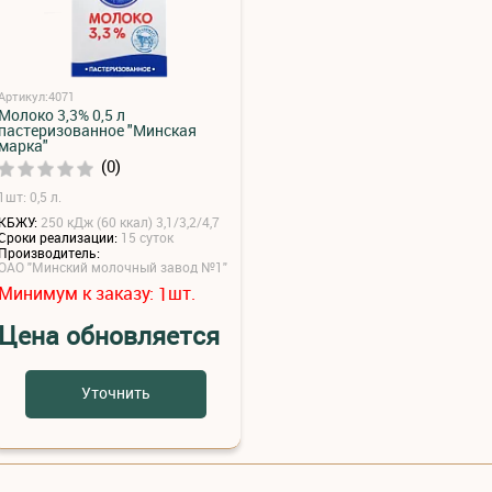
Артикул:4071
Молоко 3,3% 0,5 л
пастеризованное "Минская
марка"
(0)
1шт: 0,5 л.
КБЖУ:
250 кДж (60 ккал) 3,1/3,2/4,7
Сроки реализации:
15 суток
Производитель:
ОАО "Минский молочный завод №1"
Минимум к заказу:
шт.
1
Цена обновляется
Уточнить