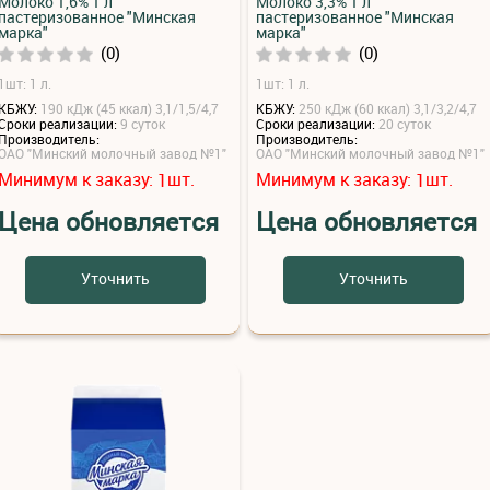
Молоко 1,6% 1 л
Молоко 3,3% 1 л
пастеризованное "Минская
пастеризованное "Минская
марка"
марка"
(0)
(0)
1шт: 1 л.
1шт: 1 л.
КБЖУ:
190 кДж (45 ккал) 3,1/1,5/4,7
КБЖУ:
250 кДж (60 ккал) 3,1/3,2/4,7
Сроки реализации:
9 суток
Сроки реализации:
20 суток
Производитель:
Производитель:
ОАО "Минский молочный завод №1"
ОАО "Минский молочный завод №1"
Минимум к заказу:
шт.
Минимум к заказу:
шт.
1
1
Цена обновляется
Цена обновляется
Уточнить
Уточнить