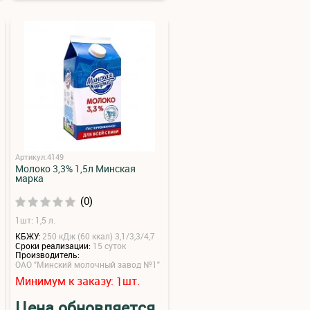
Артикул:4149
Молоко 3,3% 1,5л Минская
марка
(0)
1шт: 1,5 л.
КБЖУ:
250 кДж (60 ккал) 3,1/3,3/4,7
Сроки реализации:
15 суток
Производитель:
ОАО "Минский молочный завод №1"
Минимум к заказу:
шт.
1
Цена обновляется