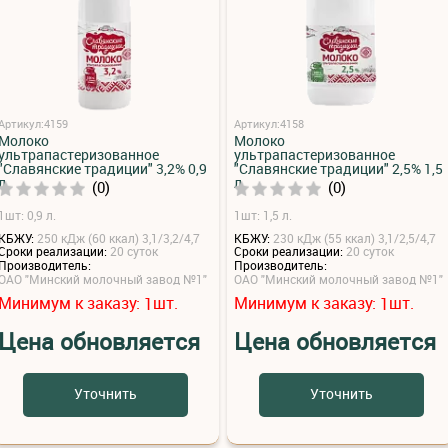
Артикул:4159
Артикул:4158
Молоко
Молоко
ультрапастеризованное
ультрапастеризованное
"Славянские традиции" 3,2% 0,9
"Славянские традиции" 2,5% 1,5
л
л
(0)
(0)
1шт: 0,9 л.
1шт: 1,5 л.
КБЖУ:
250 кДж (60 ккал) 3,1/3,2/4,7
КБЖУ:
230 кДж (55 ккал) 3,1/2,5/4,7
Сроки реализации:
20 суток
Сроки реализации:
20 суток
Производитель:
Производитель:
ОАО "Минский молочный завод №1"
ОАО "Минский молочный завод №1"
Минимум к заказу:
шт.
Минимум к заказу:
шт.
1
1
Цена обновляется
Цена обновляется
Уточнить
Уточнить