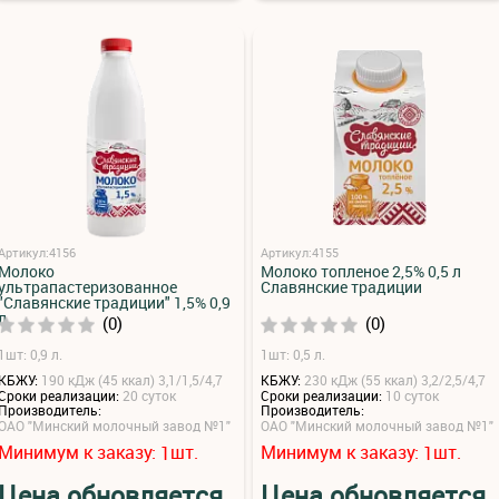
Артикул:4156
Артикул:4155
Молоко
Молоко топленое 2,5% 0,5 л
ультрапастеризованное
Славянские традиции
"Славянские традиции" 1,5% 0,9
л
(0)
(0)
1шт: 0,9 л.
1шт: 0,5 л.
КБЖУ:
190 кДж (45 ккал) 3,1/1,5/4,7
КБЖУ:
230 кДж (55 ккал) 3,2/2,5/4,7
Сроки реализации:
20 суток
Сроки реализации:
10 суток
Производитель:
Производитель:
ОАО "Минский молочный завод №1"
ОАО "Минский молочный завод №1"
Минимум к заказу:
шт.
Минимум к заказу:
шт.
1
1
Цена обновляется
Цена обновляется