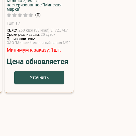
Молоко 2,6% 1 л
пастеризованное "Минская
марка"
(0)
1шт: 1 л.
КБЖУ:
250 кДж (55 ккал) 3,1/2,5/4,7
Сроки реализации:
20 суток
Производитель:
ОАО "Минский молочный завод №1"
Минимум к заказу:
шт.
1
Цена обновляется
Уточнить