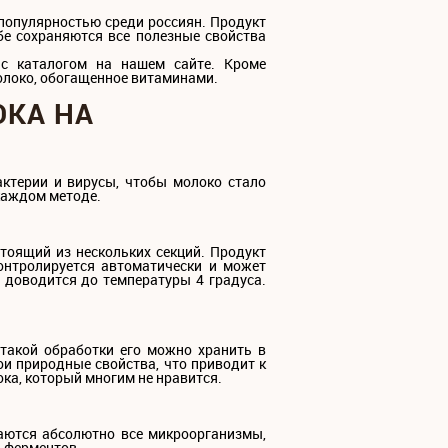
 популярностью среди россиян. Продукт
бе сохраняются все полезные свойства
 с каталогом на нашем сайте. Кроме
молоко, обогащенное витаминами.
ОКА НА
терии и вирусы, чтобы молоко стало
каждом методе.
тоящий из нескольких секций. Продукт
онтролируется автоматически и может
о доводится до температуры 4 градуса.
 такой обработки его можно хранить в
ои природные свойства, что приводит к
ока, который многим не нравится.
аются абсолютно все микроорганизмы,
и ферментов.