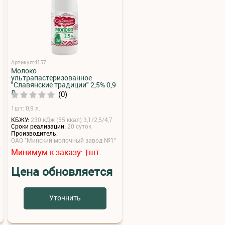
Артикул:4157
Молоко
ультрапастеризованное
"Славянские традиции" 2,5% 0,9
л
(0)
1шт: 0,9 л.
КБЖУ:
230 кДж (55 ккал) 3,1/2,5/4,7
Сроки реализации:
20 суток
Производитель:
ОАО "Минский молочный завод №1"
Минимум к заказу:
шт.
1
Цена обновляется
Уточнить