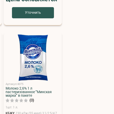
Уточнить
Артикул:4075
Молоко 2,6% 1 л
пастеризованное "Минская
марка" в пакете
(0)
1шт: 1 л.
КБЖУ:
230 кДж (55 ккал) 3,1/2,5/4,7