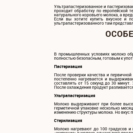
Ультрапастеризованное и пастеризован
проходит обработку по европейской т
натурального коровьего молока, а вре
Если вы хотите купить вкусное и п
ультрапастеризованного там представле
ОСОБЕ
В промышленных условиях молоко об
полностью безопасным, готовым к упот
Пастеризация
После проверки качества и первичной
постепенно нагревается и выдержива
составлять от 15 секунд до 30 минут.
После охлаждения продукт разливается 
Ультрапастеризация
Молоко выдерживают при более высоко
герметичной упаковке несколько месяц
изменению структуры молока. Но вкус п
Стерилизация
Молоко нагревают до 100 градусов и
«живущие» в молоке, однако вкус проду