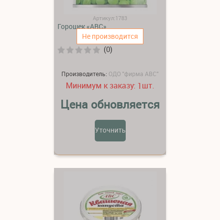
Артикул:1783
Горошек «АВС»
Не производится
(0)
Производитель:
ОДО "фирма АВС"
Минимум к заказу:
шт.
1
Цена обновляется
Уточнить