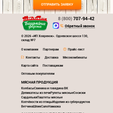
8 (800)
707-94-42
Обратный звонок
© 2026 «ИП Ховренок». Одоевское шоссе 130,
склад №7
О компании
Партнерам
Прайс-лист
Контакты
Доставка
Мясокомбинаты
Карта сайта
Поставщикам
Оптовым покупателям
МЯСНАЯ ПРОДУКЦИЯ
Колбасы
Свинина и говядина ВК
Деликатесы из печи
Рулеты мясные
Сосиски
Сардельки
Паштеты мясные
Копчёности из птицы
Изделия из субпродуктов
Ветчина
Шпик
Сало
Намазка