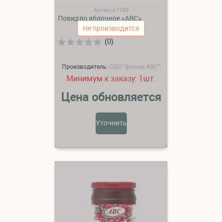
Артикул:1788
Повидло яблочное «АВС»
Не производится
(0)
Производитель:
ОДО "фирма АВС"
Минимум к заказу:
шт.
1
Цена обновляется
Уточнить