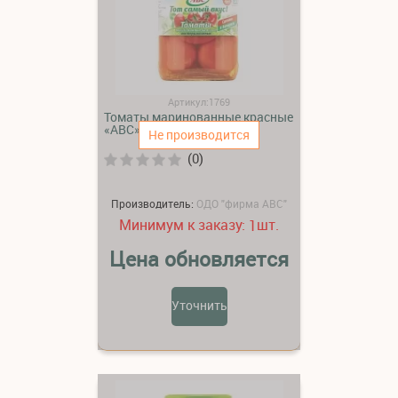
Артикул:1769
Томаты маринованные красные
«АВС»
Не производится
(0)
Производитель:
ОДО "фирма АВС"
Минимум к заказу:
шт.
1
Цена обновляется
Уточнить