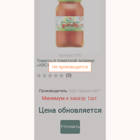
Артикул:1770
Томаты в томатной заливке
«АВС»
Не производится
(0)
Производитель:
ОДО "фирма АВС"
Минимум к заказу:
шт.
1
Цена обновляется
Уточнить