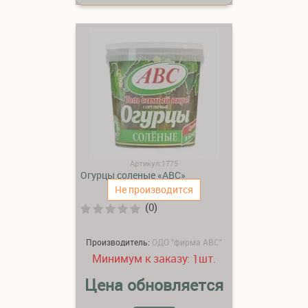
Артикул:1775
Огурцы соленые «АВС»
Не производится
(0)
Производитель:
ОДО "фирма АВС"
Минимум к заказу:
шт.
1
Цена обновляется