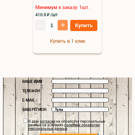
Минимум к заказу:
1
шт.
410.6
₽
/шт
–
+
Купить
Купить в 1 клик
ВАШЕ ИМЯ
ТЕЛЕФОН
E-MAIL
ВАШ РЕГИОН
Я даю
согласие
на обработку персональных
данных на условиях
политики обработки
персональных данных
.