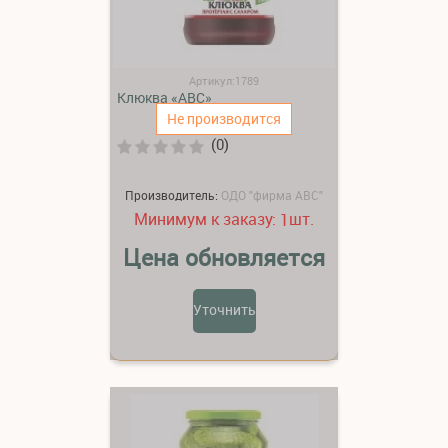
Артикул:1789
Клюква «АВС»
Не производится
(0)
Производитель:
ОДО "фирма АВС"
Минимум к заказу:
шт.
1
Цена обновляется
Уточнить