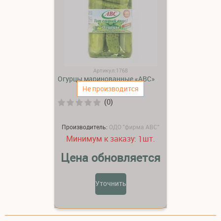
Артикул:1768
Огурцы маринованные «АВС»
Не производится
(0)
Производитель:
ОДО "фирма АВС"
Минимум к заказу:
шт.
1
Цена обновляется
Уточнить