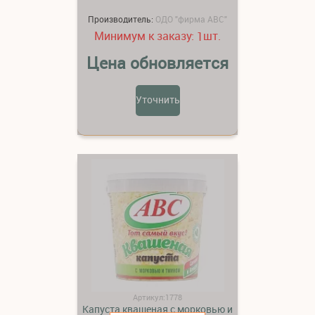
Производитель:
ОДО "фирма АВС"
Минимум к заказу:
шт.
1
Цена обновляется
Уточнить
Артикул:1778
Капуста квашеная с морковью и