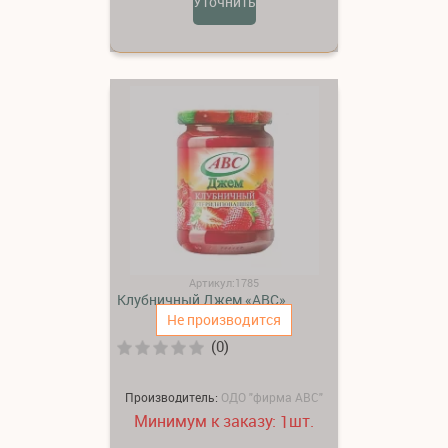
Уточнить
Артикул:1785
Клубничный Джем «АВС»
Не производится
(0)
Производитель:
ОДО "фирма АВС"
Минимум к заказу:
шт.
1