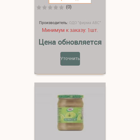
(0)
Производитель:
ОДО "фирма АВС"
Минимум к заказу:
шт.
1
Цена обновляется
Уточнить