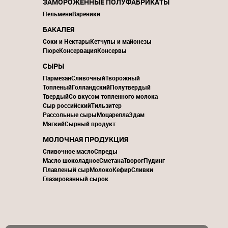
ЗАМОРОЖЕННЫЕ ПОЛУФАБРИКАТЫ
Пельмени
Вареники
БАКАЛЕЯ
Соки и Нектары
Кетчупы и майонезы
Пюре
Консервация
Консервы
СЫРЫ
Пармезан
Сливочный
Творожный
Топленый
Голландский
Полутвердый
Твердый
Со вкусом топленного молока
Сыр российский
Тильзитер
Рассольные сыры
Моцарелла
Эдам
Мягкий
Сырный продукт
МОЛОЧНАЯ ПРОДУКЦИЯ
Сливочное масло
Спреды
Масло шоколадное
Сметана
Творог
Пудинг
Плавленый сыр
Молоко
Кефир
Сливки
Глазированный сырок