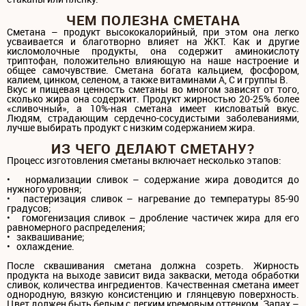
ЧЕМ ПОЛЕЗНА СМЕТАНА
Сметана – продукт высококалорийный, при этом она легко
усваивается и благотворно влияет на ЖКТ. Как и другие
кисломолочные продукты, она содержит аминокислоту
триптофан, положительно влияющую на наше настроение и
общее самочувствие. Сметана богата кальцием, фосфором,
калием, цинком, селеном, а также витаминами A, С и группы В.
Вкус и пищевая ценность сметаны во многом зависят от того,
сколько жира она содержит. Продукт жирностью 20-25% более
«сливочный», а 10%-ная сметана имеет кисловатый вкус.
Людям, страдающим сердечно-сосудистыми заболеваниями,
лучше выбирать продукт с низким содержанием жира.
ИЗ ЧЕГО ДЕЛАЮТ СМЕТАНУ?
Процесс изготовления сметаны включает несколько этапов:
• нормализации сливок – содержание жира доводится до
нужного уровня;
• пастеризация сливок – нагревание до температуры 85-90
градусов;
• гомогенизация сливок – дробление частичек жира для его
равномерного распределения;
• заквашивание;
• охлаждение.
После сквашивания сметана должна созреть. Жирность
продукта на выходе зависит вида закваски, метода обработки
сливок, количества ингредиентов. Качественная сметана имеет
однородную, вязкую консистенцию и глянцевую поверхность.
Цвет должен быть белым с легким кремовым оттенком. Запах –