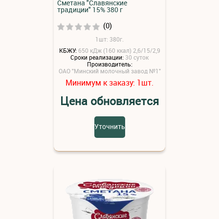
Сметана "Славянские
традиции" 15% 380 г
(0)
1шт: 380г.
КБЖУ:
650 кДж (160 ккал) 2,6/15/2,9
Сроки реализации:
30 суток
Производитель:
ОАО "Минский молочный завод №1"
Минимум к заказу:
шт.
1
Цена обновляется
Уточнить