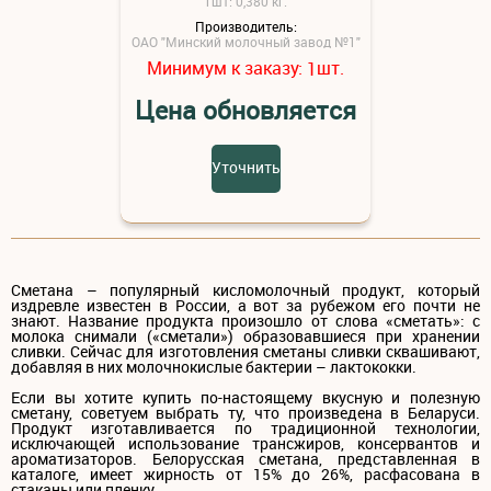
1шт: 0,380 кг.
Производитель:
ОАО "Минский молочный завод №1"
Минимум к заказу:
шт.
1
Цена обновляется
Уточнить
Сметана – популярный кисломолочный продукт, который
издревле известен в России, а вот за рубежом его почти не
знают. Название продукта произошло от слова «сметать»: с
молока снимали («сметали») образовавшиеся при хранении
сливки. Сейчас для изготовления сметаны сливки сквашивают,
добавляя в них молочнокислые бактерии – лактококки.
Если вы хотите купить по-настоящему вкусную и полезную
сметану, советуем выбрать ту, что произведена в Беларуси.
Продукт изготавливается по традиционной технологии,
исключающей использование трансжиров, консервантов и
ароматизаторов. Белорусская сметана, представленная в
каталоге, имеет жирность от 15% до 26%, расфасована в
стаканы или пленку.