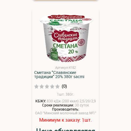
Артикул:4182
Сметана "Славянские
традиции" 20% 380г sacmi
(0)
1шт: 380г.
КБЖУ:
830 кДж (200 ккал) 2,5/20/2,9
Сроки реализации:
30 суток
Производитель:
ОАО "Минский молочный завод №1"
Минимум к заказу:
шт.
1