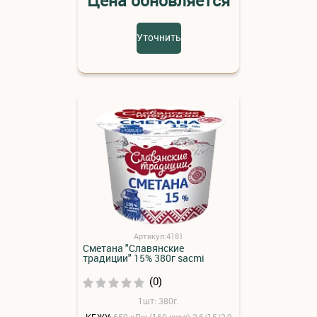
Цена обновляется
Уточнить
Артикул:4181
Сметана "Славянские
традиции" 15% 380г sacmi
(0)
1шт: 380г.
КБЖУ:
650 кДж (160 ккал) 2,6/15/2,9