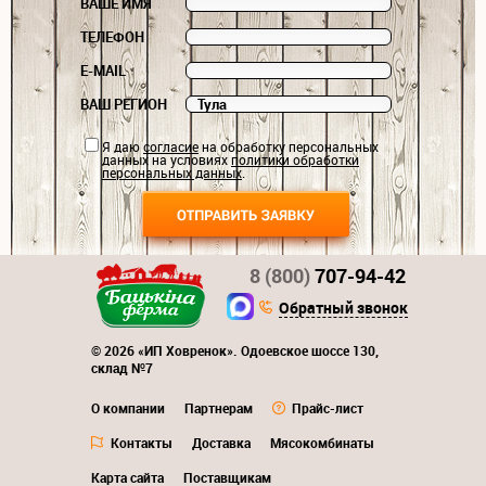
ВАШЕ ИМЯ
ТЕЛЕФОН
E-MAIL
ВАШ РЕГИОН
Я даю
согласие
на обработку персональных
данных на условиях
политики обработки
персональных данных
.
8 (800)
707-94-42
Обратный звонок
© 2026 «ИП Ховренок». Одоевское шоссе 130,
склад №7
О компании
Партнерам
Прайс-лист
Контакты
Доставка
Мясокомбинаты
Карта сайта
Поставщикам