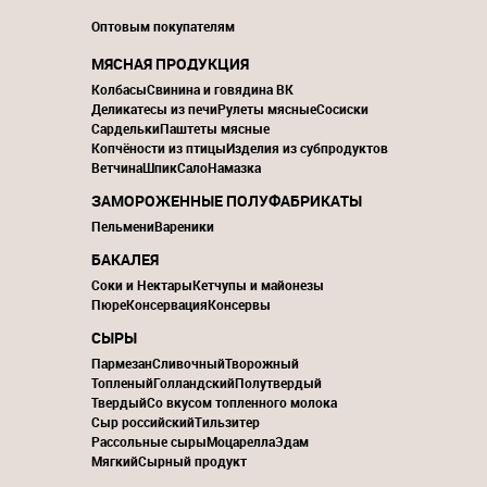
Оптовым покупателям
МЯСНАЯ ПРОДУКЦИЯ
Колбасы
Свинина и говядина ВК
Деликатесы из печи
Рулеты мясные
Сосиски
Сардельки
Паштеты мясные
Копчёности из птицы
Изделия из субпродуктов
Ветчина
Шпик
Сало
Намазка
ЗАМОРОЖЕННЫЕ ПОЛУФАБРИКАТЫ
Пельмени
Вареники
БАКАЛЕЯ
Соки и Нектары
Кетчупы и майонезы
Пюре
Консервация
Консервы
СЫРЫ
Пармезан
Сливочный
Творожный
Топленый
Голландский
Полутвердый
Твердый
Со вкусом топленного молока
Сыр российский
Тильзитер
Рассольные сыры
Моцарелла
Эдам
Мягкий
Сырный продукт