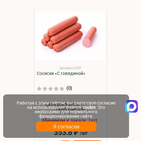
Артикул:2747
Сосиски «С говядиной»
(0)
Работая с этим сайтом, вы даете свое согласие
Сроки реализации:
30 суток
на использование файлов
cookie
. Это
Производитель:
необходимо для нормального
Брестский мясокомбинат
функционирования сайта.
Минимум к заказу:
шт.
1
Я согласен
₽
353.8
/шт