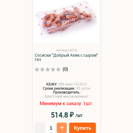
Артикул:4216
Сосиски "Добрый Апик с сыром"
газ
(0)
КБЖУ:
280 ккал 10/25/2
Сроки реализации:
45 суток
Производитель:
Брестский мясокомбинат
Минимум к заказу:
шт.
1
₽
514.8
/шт
–
+
Купить