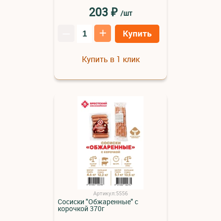
₽
203
/шт
–
+
Купить
Купить в 1 клик
Артикул:5556
Сосиски "Обжаренные" с
корочкой 370г