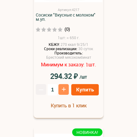
Артикул:4217
Сосиски "Вкусные с молоком"
м.уп.
(0)
1шт: ≈ 650 г.
КБЖУ:
270 ккал 9/25/1
Сроки реализации:
30 суток
Производитель:
Брестский мясокомбинат
Минимум к заказу:
шт.
1
₽
294.32
/шт
–
+
Купить
Купить в 1 клик
НОВИНКА!