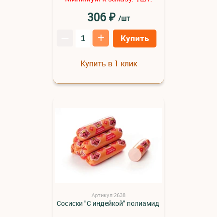
₽
306
/шт
–
+
Купить
Купить в 1 клик
Артикул:2638
Сосиски "С индейкой" полиамид