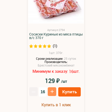
Артикул:2794
Сосиски Куриные из мяса птицы
в/с 370 г
(1)
1шт: 370г.
Сроки реализации:
25 суток
Производитель:
Брестский мясокомбинат
Минимум к заказу:
шт.
16
₽
129
/шт
–
+
Купить
Купить в 1 клик