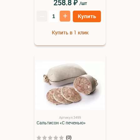
₽
258.8
/шт
–
+
Купить
Купить в 1 клик
Артикул:3499
Сальтисон «С печенью»
(0)