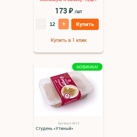
₽
173
/шт
–
+
Купить
Купить в 1 клик
НОВИНКА!
Артикул:4615
Студень «Утиный»