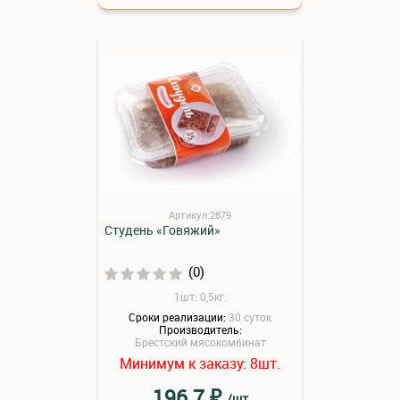
Артикул:2879
Студень «Говяжий»
(0)
1шт: 0,5кг.
Сроки реализации:
30 суток
Производитель:
Брестский мясокомбинат
Минимум к заказу:
шт.
8
₽
196.7
/шт