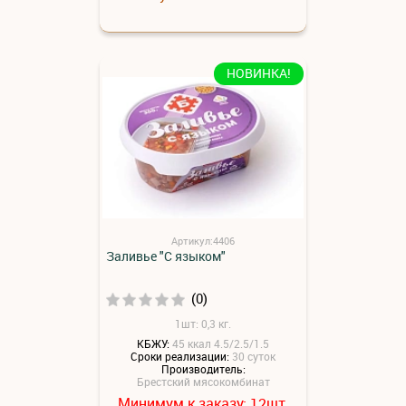
НОВИНКА!
Артикул:4406
Заливье "С языком"
(0)
1шт: 0,3 кг.
КБЖУ:
45 ккал 4.5/2.5/1.5
Сроки реализации:
30 суток
Производитель:
Брестский мясокомбинат
Минимум к заказу:
шт.
12