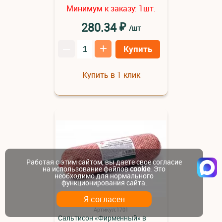
Минимум к заказу:
шт.
1
₽
280.34
/шт
–
+
Купить
Купить в 1 клик
Работая с этим сайтом, вы даете свое согласие
на использование файлов
cookie
. Это
необходимо для нормального
функционирования сайта.
Я согласен
Артикул:1701
Сальтисон «Фирменный» в