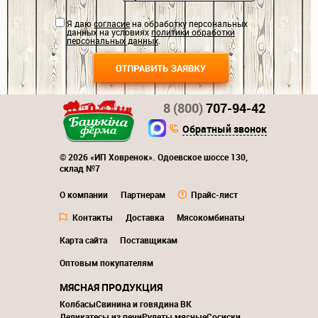
Я даю
согласие
на обработку персональных
данных на условиях
политики обработки
персональных данных
.
8 (800)
707-94-42
Обратный звонок
© 2026 «ИП Ховренок». Одоевское шоссе 130,
склад №7
О компании
Партнерам
Прайс-лист
Контакты
Доставка
Мясокомбинаты
Карта сайта
Поставщикам
Оптовым покупателям
МЯСНАЯ ПРОДУКЦИЯ
Колбасы
Свинина и говядина ВК
Деликатесы из печи
Рулеты мясные
Сосиски