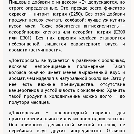
Пищевые добавки с индексом «Е» допускаются, но
строго определенные. Это, прежде всего, фиксатор
окраски – нитрит натрия (Е250). Без этой добавки
продукт нельзя считать колбасой: лучше уж купить
кусок мяса. Также обязателен антиокислитель –
аскорбиновая кислота или аскорбат натрия (Е300
или Е301). Без них вареная колбаса становится
небезопасной, лишается характерного вкуса и
аромата «ветчинности».
«Докторская» выпускается в различных оболочках,
включая непроницаемые полимерные. Такая
колбаса обычно имеет менее выраженный вкус и
аромат, чем изделия в натуральной оболочке. Зато у
нее есть важные преимущества: отсутствие
канцерогенов и устойчивость к окислению. Хранить
такой продукт в холодильнике можно долго – до
полутора месяцев.
«Докторская» – превосходный вариант для
приготовления оливье и других новогодних салатов.
Она привносит деликатный мясной оттенок, не
перебивая вкус других ингредиентов. Отлично