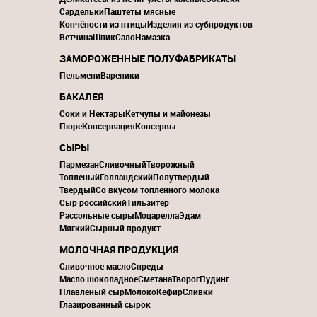
Сардельки
Паштеты мясные
Копчёности из птицы
Изделия из субпродуктов
Ветчина
Шпик
Сало
Намазка
ЗАМОРОЖЕННЫЕ ПОЛУФАБРИКАТЫ
Пельмени
Вареники
БАКАЛЕЯ
Соки и Нектары
Кетчупы и майонезы
Пюре
Консервация
Консервы
СЫРЫ
Пармезан
Сливочный
Творожный
Топленый
Голландский
Полутвердый
Твердый
Со вкусом топленного молока
Сыр российский
Тильзитер
Рассольные сыры
Моцарелла
Эдам
Мягкий
Сырный продукт
МОЛОЧНАЯ ПРОДУКЦИЯ
Сливочное масло
Спреды
Масло шоколадное
Сметана
Творог
Пудинг
Плавленый сыр
Молоко
Кефир
Сливки
Глазированный сырок