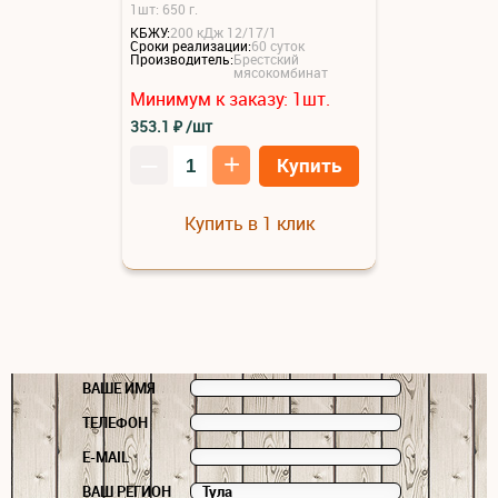
1шт: 650 г.
КБЖУ:
200 кДж 12/17/1
Сроки реализации:
60 суток
Производитель:
Брестский
мясокомбинат
Минимум к заказу:
1
шт.
353.1
₽
/шт
–
+
Купить
Купить в 1 клик
ВАШЕ ИМЯ
ТЕЛЕФОН
E-MAIL
ВАШ РЕГИОН