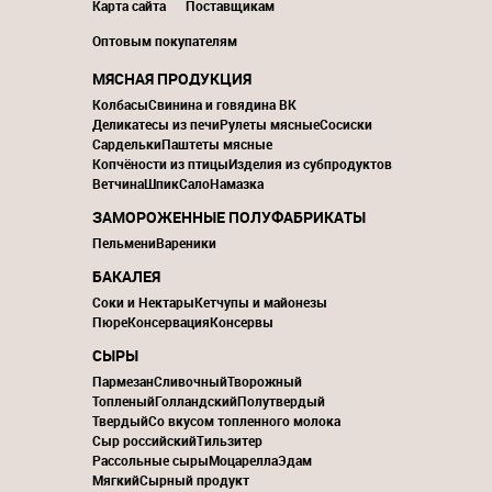
Карта сайта
Поставщикам
Оптовым покупателям
МЯСНАЯ ПРОДУКЦИЯ
Колбасы
Свинина и говядина ВК
Деликатесы из печи
Рулеты мясные
Сосиски
Сардельки
Паштеты мясные
Копчёности из птицы
Изделия из субпродуктов
Ветчина
Шпик
Сало
Намазка
ЗАМОРОЖЕННЫЕ ПОЛУФАБРИКАТЫ
Пельмени
Вареники
БАКАЛЕЯ
Соки и Нектары
Кетчупы и майонезы
Пюре
Консервация
Консервы
СЫРЫ
Пармезан
Сливочный
Творожный
Топленый
Голландский
Полутвердый
Твердый
Со вкусом топленного молока
Сыр российский
Тильзитер
Рассольные сыры
Моцарелла
Эдам
Мягкий
Сырный продукт