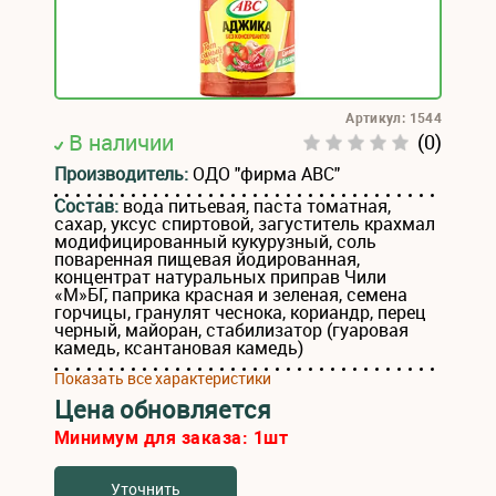
Артикул: 1544
В наличии
(0)
Производитель:
ОДО "фирма АВС"
Состав:
вода питьевая, паста томатная,
сахар, уксус спиртовой, загуститель крахмал
модифицированный кукурузный, соль
поваренная пищевая йодированная,
концентрат натуральных приправ Чили
«М»БГ, паприка красная и зеленая, семена
горчицы, гранулят чеснока, кориандр, перец
черный, майоран, стабилизатор (гуаровая
камедь, ксантановая камедь)
Показать все характеристики
Цена обновляется
Минимум для заказа:
1
шт
Уточнить