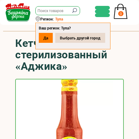
0
Регион:
Тула
Ваш регион: Тула?
Да
Выбрать другой город
Кетчуп
стерилизованный
«Аджика»