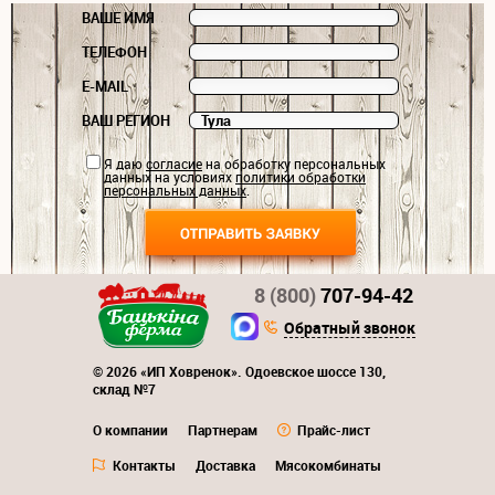
ВАШЕ ИМЯ
ТЕЛЕФОН
E-MAIL
ВАШ РЕГИОН
Я даю
согласие
на обработку персональных
данных на условиях
политики обработки
персональных данных
.
8 (800)
707-94-42
Обратный звонок
© 2026 «ИП Ховренок». Одоевское шоссе 130,
склад №7
О компании
Партнерам
Прайс-лист
Контакты
Доставка
Мясокомбинаты