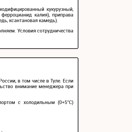
л модифицированный кукурузный,
 ферроцианид калия), приправа
едь, ксантановая камедь).
олняем. Условия сотрудничества
ссии, в том числе в Туле. Если
льство внимание менеджера при
портом с холодильным (0+5°С)