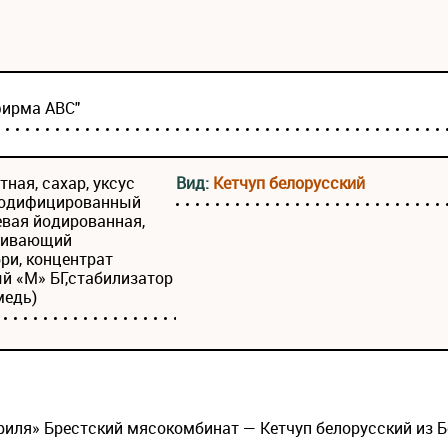
фирма АВС"
тная, сахар, уксус
Вид:
Кетчуп белорусский
 модифицированный
евая йодированная,
еживающий
ри, концентрат
й «М» БГ,стабилизатор
медь)
риля» Брестский мясокомбинат — Кетчуп белорусский из Б