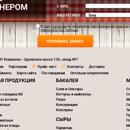
E-MAIL
ВАШ РЕГИОН
Я даю
согласие
на обработку персональных данных 
персональных данных
.
ИП Ховренок». Одоевское шоссе 130, склад №7
ии
Партнерам
Прайс-лист
Контакты
Доставка
бинаты
Карта сайта
Поставщикам
Оптовым покупателям
Я ПРОДУКЦИЯ
БАКАЛЕЯ
М
Соки и Нектары
С
и говядина ВК
Кетчупы и майонезы
С
сы из печи
Пюре
М
ясные
Консервация
С
Консервы
Тв
и
П
СЫРЫ
 мясные
П
ти из птицы
М
Пармезан