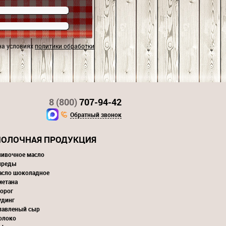
на условиях
политики обработки
8 (800)
707-94-42
Обратный звонок
ОЛОЧНАЯ ПРОДУКЦИЯ
ливочное масло
преды
асло шоколадное
метана
орог
удинг
лавленый сыр
олоко