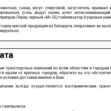
томатная, сахар, уксус спиртовой, загуститель крахма
рованная, (соль ,йодат калия, агент антислеживающий
приправ Перец черный «М» БГ,стабилизатор (гуаровая кам
ставку мясной продукции из Беларуси, оперативно их вып
видуально.
ата
и транспортных компаний по всем областям и городам Ро
ся вдали от крупных городов, обратите на это обстояте
е условия доставки именно к Вам.
мпании всегда осуществляется изотермическим транс
ии самовывоза