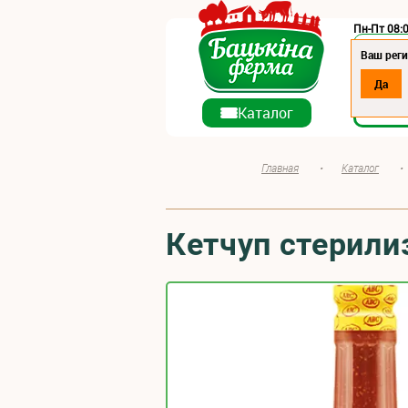
Пн-Пт 08:0
Регион:
Ваш реги
Да
О ко
Каталог
Главная
•
Каталог
•
Кетчуп стерили