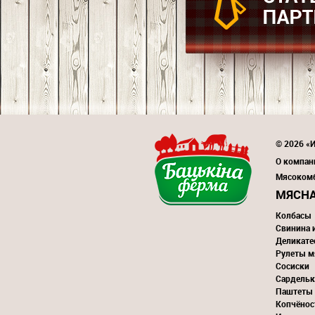
© 2026 «
О компан
Мясоком
МЯСНА
Колбасы
Свинина 
Деликате
Рулеты м
Сосиски
Сардельк
Паштеты
Копчёнос