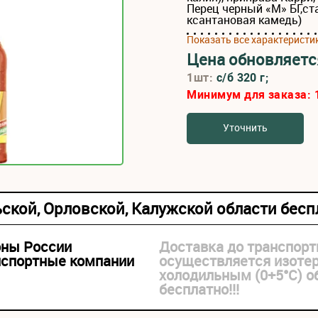
Перец черный «М» БГ,ст
ксантановая камедь)
Показать все характеристи
Цена обновляетс
1шт:
с/б 320 г;
Минимум для заказа:
Уточнить
ьской, Орловской, Калужской области бес
оны России
Доставка до транспорт
нспортные компании
осуществляется изоте
холодильным (0+5°С) 
бесплатно!!!