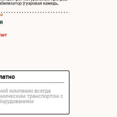
абилизатор (гуаровая камедь,
ки
я
1
шт
платно
ной компании всегда
рмическим транспортом с
оборудованием