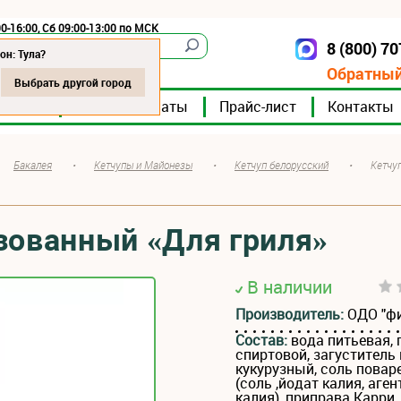
0-16:00, Сб 09:00-13:00 по МСК
8 (800) 7
Тула
он: Тула?
Обратный
Выбрать другой город
мпании
Мясокомбинаты
Прайс-лист
Контакты
Бакалея
•
Кетчупы и Майонезы
•
Кетчуп белорусский
•
Кетчу
зованный «Для гриля»
В наличии
Производитель:
ОДО "ф
Состав:
вода питьевая, 
спиртовой, загустител
кукурузный, соль повар
(соль ,йодат калия, аг
калия), приправа Карри