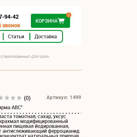
0
07-94-42
КОРЗИНА
 звонок
Статьи
Доставка
п стерилизованный «Для гриля»
(0)
Артикул: 1499
ирма АВС"
паста томатная, сахар, уксус
ь крахмал модифицированный
енная пищевая йодированная,
ент антислеживающий ферроцианид
, концентрат натуральных приправ