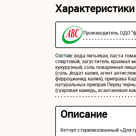
Характеристики
Производитель ОДО "
Состав:
вода питьевая, паста тома
спиртовой, загуститель крахмал
кукурузный, соль поваренная пищ
(соль ,йодат калия, агент антисл
ферроцианид калия), приправа Кар
натуральных приправ Перец черны
(гуаровая камедь, ксантановая ка
Описание
Кетчуп стерилизованный «Для г