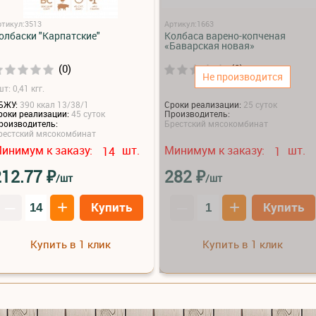
ртикул:3513
Артикул:1663
олбаски "Карпатские"
Колбаса варено-копченая
«Баварская новая»
(0)
(0)
Не производится
т: 0,41 кгг.
БЖУ:
390 ккал 13/38/1
Сроки реализации:
25 суток
роки реализации:
45 суток
Производитель:
роизводитель:
Брестский мясокомбинат
рестский мясокомбинат
инимум к заказу:
шт.
Минимум к заказу:
шт.
14
1
₽
₽
212.77
282
/шт
/шт
–
+
–
+
Купить
Купить
Купить в 1 клик
Купить в 1 клик