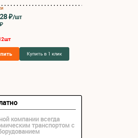
ки
328
₽
/шт
4₽
12
шт
упить
Купить в 1 клик
платно
ной компании всегда
рмическим транспортом с
оборудованием