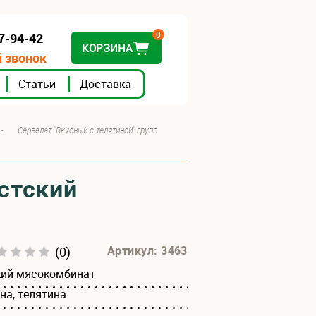
0
07-94-42
КОРЗИНА
 звонок
Статьи
Доставка
•
Сервелат "Вкусный с телятиной" групп
естский
(0)
Артикул: 3463
кий мясокомбинат
на, телятина