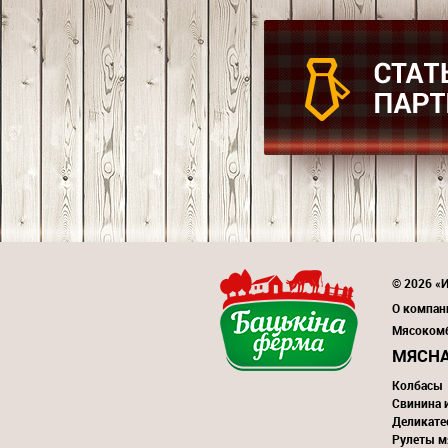
© 2026 «
О компан
Мясоком
МЯСНА
Колбасы
Свинина 
Деликате
Рулеты м