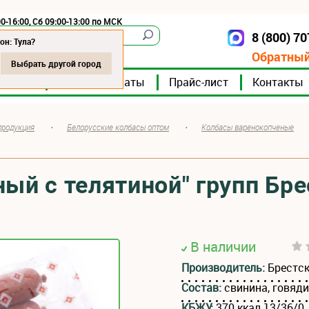
0-16:00, Сб 09:00-13:00 по МСК
8 (800) 7
Тула
он: Тула?
Обратный
Выбрать другой город
мпании
Мясокомбинаты
Прайс-лист
Контакты
продукция
•
Белорусские колбасы оптом
•
Колбасы варенокопченые
ный с телятиной" групп Бр
В наличии
Производитель:
Брестс
Состав:
свинина, говяди
КБЖУ:
370 ккал 13/36/0