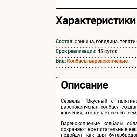
Характеристики
Состав:
свинина, говядина, теляти
Срок реализации:
45 суток
Вид:
Колбасы варенокопченые
Описание
Сервелат "Вкусный с теляти
варенокопченая колбаса созда
копчения, что делает ее неотъе
Варенокопченые колбасы обл
сохраняют все питательные ве
подойдут как для бутербродо