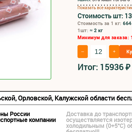
Показать все характеристи
Стоимость шт:
1
Стоимость за 1 кг:
66
1шт:
≈ 2 кг
Минимум для заказа:
К
–
+
Итог:
15936
₽
ьской, Орловской, Калужской области бес
оны России
Доставка до транспорт
нспортные компании
осуществляется изоте
холодильным (0+5°С) 
бесплатно!!!