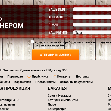
ВАШЕ ИМЯ
ТЕЛЕФОН
E-MAIL
ВАШ РЕГИОН
Я даю
согласие
на обработку персональных данных 
персональных данных
.
ИП Ховренок». Одоевское шоссе 130, склад №7
ии
Партнерам
Прайс-лист
Контакты
Доставка
бинаты
Карта сайта
Поставщикам
Оптовым покупателям
Я ПРОДУКЦИЯ
БАКАЛЕЯ
М
Соки и Нектары
С
и говядина ВК
Кетчупы и майонезы
С
сы из печи
Пюре
М
ясные
Консервация
С