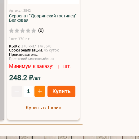
Артикул:3842
Сервелат "Дворянский гостинец"
Белковая
(0)
1шт: 370 г.г.
КБЖУ:
370 ккал 14/36/0
Сроки реализации:
45 суток
Производитель:
Брестский мясокомбинат
Минимум к заказу:
шт.
1
₽
248.2
/шт
–
+
Купить
Купить в 1 клик