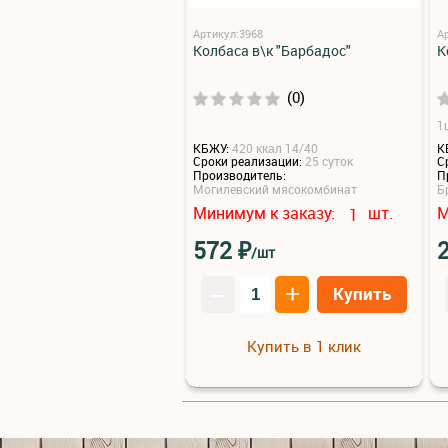
Артикул:3968
А
Колбаса в\к "Барбадос"
К
(0)
1ш
КБЖУ:
420 ккал 14/40
К
Сроки реализации:
25 суток
С
Производитель:
П
Могилевский мясокомбинат
Б
Минимум к заказу:
шт.
М
1
₽
572
/шт
–
+
Купить
Купить в 1 клик