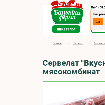
Пн-Пт 08:0
Регион:
Ваш реги
Да
О ко
Каталог
Главная
•
Каталог
•
Мясная 
Сервелат "Вкус
мясокомбинат