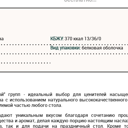
на
КБЖУ:
370 ккал 13/36/0
Вид упаковки:
белковая оболочка
ной" групп - идеальный выбор для ценителей насыще
на с использованием натурального высококачественног
млемой частью любого стола.
адают уникальным вкусом благодаря сочетанию проц
щества и аромат, делая каждую порцию настоящим насла
в, так и для подачи на праздничный стол. Кроме т