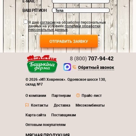
E-MAIL
ВАШ РЕГИОН
Я даю
согласие
на обработку персональных
данных на условиях
политики обработки
персональных данных
.
8 (800)
707-94-42
Обратный звонок
© 2026 «ИП Ховренок». Одоевское шоссе 130,
склад №7
О компании
Партнерам
Прайс-лист
Контакты
Доставка
Мясокомбинаты
Карта сайта
Поставщикам
Оптовым покупателям
МЯСНАЯ ПРОДУКЦИЯ