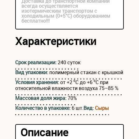
Доставка до транспортной компании
всегда осуществляется
изотермическим транспортом с
холодильным (0+5°С) оборудованием
бесплатно!!!
Характеристики
Срок реализации:
240 суток
Вид упаковки:
полимерный стакан с крышкой
Условия хранения:
от +2 ⁰С до +6 ⁰С при
относительной влажности воздуха 75–85 %
Массовая доля жира:
70%
Количество в упаковке:
6 шт.
Вид:
Сыры
Описание