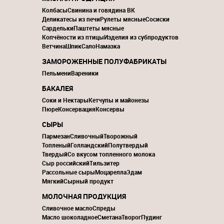
Колбасы
Свинина и говядина ВК
Деликатесы из печи
Рулеты мясные
Сосиски
Сардельки
Паштеты мясные
Копчёности из птицы
Изделия из субпродуктов
Ветчина
Шпик
Сало
Намазка
ЗАМОРОЖЕННЫЕ ПОЛУФАБРИКАТЫ
Пельмени
Вареники
БАКАЛЕЯ
Соки и Нектары
Кетчупы и майонезы
Пюре
Консервация
Консервы
СЫРЫ
Пармезан
Сливочный
Творожный
Топленый
Голландский
Полутвердый
Твердый
Со вкусом топленного молока
Сыр российский
Тильзитер
Рассольные сыры
Моцарелла
Эдам
Мягкий
Сырный продукт
МОЛОЧНАЯ ПРОДУКЦИЯ
Сливочное масло
Спреды
Масло шоколадное
Сметана
Творог
Пудинг