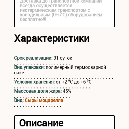
Доставка до транспортной компании
всегда осуществляется
изотермическим транспортом с
холодильным (0+5°С) оборудованием
бесплатно!!!
Характеристики
Срок реализации:
31 суток
Вид упаковки:
полимерный термосварной
пакет
Условия хранения:
от +2 ⁰С до +6 ⁰С
Массовая доля жира:
45%
Вид:
Сыры моцарелла
Описание