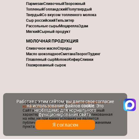
Пармезан
Сливочный
Творожный
Топленый
Голландский
Полутвердый
Твердый
Со вкусом топленного молока
Сыр российский
Тильзитер
Рассольные сыры
Моцарелла
Эдам
Мягкий
Сырный продукт
МОЛОЧНАЯ ПРОДУКЦИЯ
Сливочное масло
Спреды
Масло шоколадное
Сметана
Творог
Пудинг
Плавленый сыр
Молоко
Кефир
Сливки
Глазированный сырок
Работая с этим сайтом, вы даете свое согласие
Эффективное поисковое
продвижение сайтов от
на использование файлов
cookie
. Это
компании ContactGroup
необходимо для нормального
Сайт носит исключительно информационный
функционирования сайта.
характер и никакая информация, опубликованная
на нём, ни при каких условиях не является
публичной офертой, определяемой положениями
Я согласен
пункта 2 статьи 437 ГК РФ.