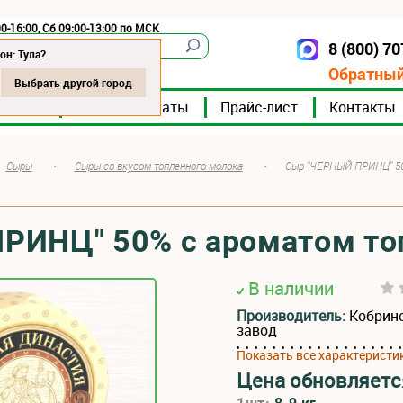
0-16:00, Сб 09:00-13:00 по МСК
8 (800) 7
Тула
он: Тула?
Обратный
Выбрать другой город
мпании
Мясокомбинаты
Прайс-лист
Контакты
Сыры
•
Сыры со вкусом топленного молока
•
Сыр "ЧЕРНЫЙ ПРИНЦ" 50
РИНЦ" 50% с ароматом то
В наличии
Производитель:
Кобрин
завод
Показать все характеристи
Цена обновляетс