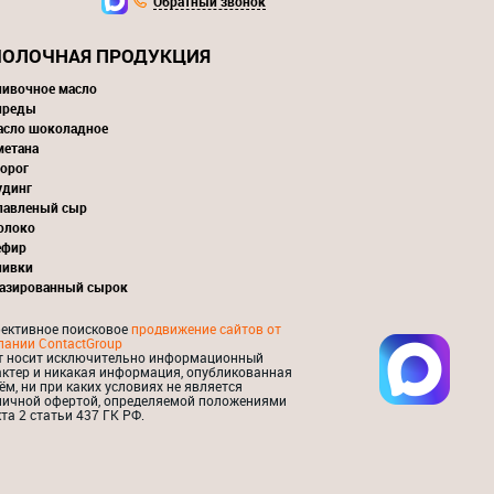
Обратный звонок
ОЛОЧНАЯ ПРОДУКЦИЯ
ливочное масло
преды
асло шоколадное
метана
орог
удинг
лавленый сыр
олоко
ефир
ливки
лазированный сырок
ективное поисковое
продвижение сайтов от
пании ContactGroup
т носит исключительно информационный
актер и никакая информация, опубликованная
ём, ни при каких условиях не является
личной офертой, определяемой положениями
та 2 статьи 437 ГК РФ.