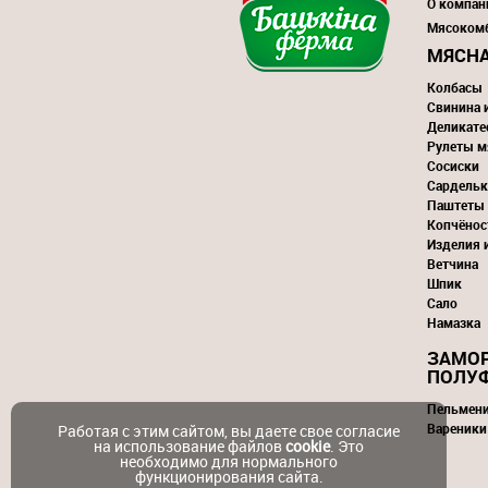
О компан
Мясоком
МЯСНА
Колбасы
Свинина 
Деликате
Рулеты м
Сосиски
Сардельк
Паштеты
Копчёнос
Изделия 
Ветчина
Шпик
Сало
Намазка
ЗАМО
ПОЛУ
Пельмен
Вареники
Работая с этим сайтом, вы даете свое согласие
на использование файлов
cookie
. Это
необходимо для нормального
функционирования сайта.