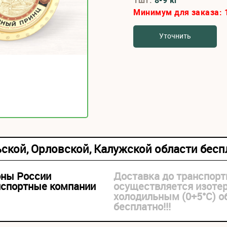
1шт:
8-9 кг
Минимум для заказа:
Уточнить
ьской, Орловской, Калужской области бес
оны России
Доставка до транспорт
нспортные компании
осуществляется изоте
холодильным (0+5°С) 
бесплатно!!!