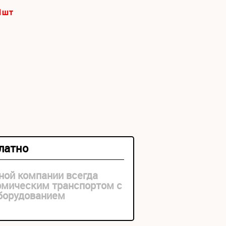
1
шт
платно
ной компании всегда
рмическим транспортом с
оборудованием