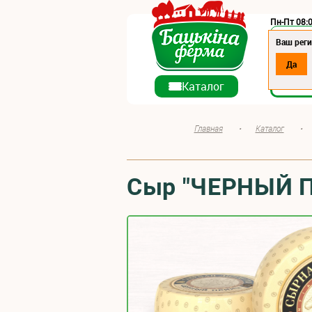
Пн-Пт 08:0
Регион:
Ваш реги
Да
О ко
Каталог
Главная
•
Каталог
•
Сыр "ЧЕРНЫЙ П