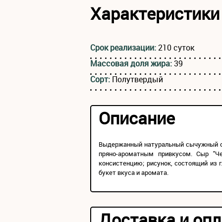
Характеристики
Срок реализации:
210 суток
Массовая доля жира:
39
Сорт:
Полутвердый
Описание
Выдержанный натуральный сычужный сы
пряно-ароматным привкусом. Сыр "Ч
консистенцию; рисунок, состоящий из 
букет вкуса и аромата.
Доставка и опл