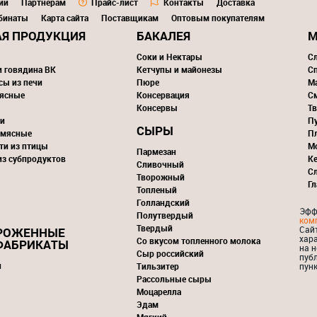
ии
Партнерам
Прайс-лист
Контакты
Доставка
бинаты
Карта сайта
Поставщикам
Оптовым покупателям
Я ПРОДУКЦИЯ
БАКАЛЕЯ
М
Соки и Нектары
С
и говядина ВК
Кетчупы и майонезы
С
сы из печи
Пюре
М
ясные
Консервация
С
Консервы
Тв
и
П
СЫРЫ
 мясные
П
ти из птицы
М
Пармезан
из субпродуктов
К
Сливочный
С
Творожный
Г
Топленый
Голландский
Эфф
Полутвердый
ком
Твердый
Сай
РОЖЕННЫЕ
хар
Со вкусом топленного молока
ФАБРИКАТЫ
на н
Сыр российский
пуб
и
Тильзитер
пунк
Рассольные сыры
Моцарелла
Эдам