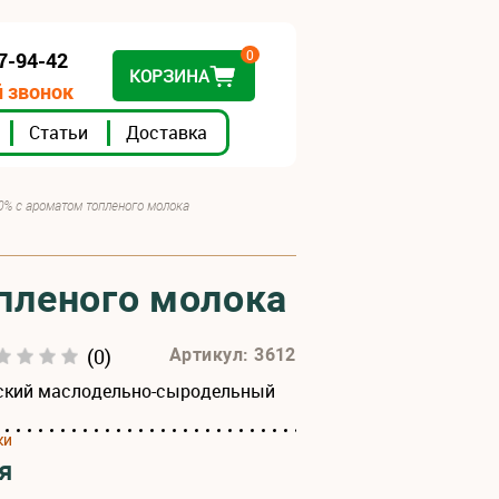
0
07-94-42
КОРЗИНА
 звонок
Статьи
Доставка
% с ароматом топленого молока
пленого молока
(0)
Артикул: 3612
ский маслодельно-сыродельный
ки
я