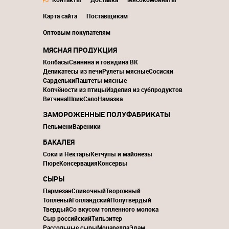
Карта сайта
Поставщикам
Оптовым покупателям
МЯСНАЯ ПРОДУКЦИЯ
Колбасы
Свинина и говядина ВК
Деликатесы из печи
Рулеты мясные
Сосиски
Сардельки
Паштеты мясные
Копчёности из птицы
Изделия из субпродуктов
Ветчина
Шпик
Сало
Намазка
ЗАМОРОЖЕННЫЕ ПОЛУФАБРИКАТЫ
Пельмени
Вареники
БАКАЛЕЯ
Соки и Нектары
Кетчупы и майонезы
Пюре
Консервация
Консервы
СЫРЫ
Пармезан
Сливочный
Творожный
Топленый
Голландский
Полутвердый
Твердый
Со вкусом топленного молока
Сыр российский
Тильзитер
Рассольные сыры
Моцарелла
Эдам