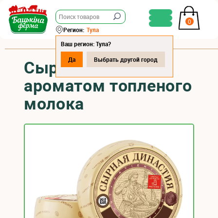
0
Регион:
Тула
Ваш регион: Тула?
Да
Выбрать другой город
Сыр "Милиса" с
ароматом топленого
молока