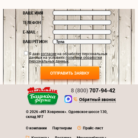
ВАШЕ ИМЯ
ТЕЛЕФОН
E-MAIL
ВАШ РЕГИОН
Я даю
согласие
на обработку персональных
данных на условиях
политики обработки
персональных данных
.
8 (800)
707-94-42
Обратный звонок
© 2026 «ИП Ховренок». Одоевское шоссе 130,
склад №7
О компании
Партнерам
Прайс-лист
Контакты
Доставка
Мясокомбинаты