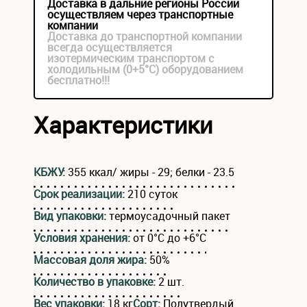
Доставка в дальние регионы России
осуществляем через транспортные
компании
Доставка до транспортной компании
всегда осуществляется
изотермическим транспортом с
холодильным (0+5°С) оборудованием
бесплатно!!!
Характеристики
КБЖУ:
355 ккал/ жиры - 29; белки - 23.5
Срок реализации:
210 суток
Вид упаковки:
термоусадочный пакет
Условия хранения:
от 0°C до +6°C
Массовая доля жира:
50%
Количество в упаковке:
2 шт.
Вес упаковки:
18 кг
Сорт:
Полутвердый