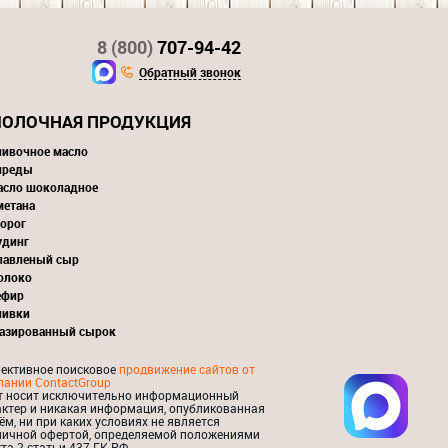
8 (800)
707-94-42
Обратный звонок
ОЛОЧНАЯ ПРОДУКЦИЯ
ливочное масло
преды
асло шоколадное
метана
орог
удинг
лавленый сыр
олоко
ефир
ливки
лазированный сырок
ективное поисковое
продвижение сайтов от
пании ContactGroup
т носит исключительно информационный
актер и никакая информация, опубликованная
ём, ни при каких условиях не является
личной офертой, определяемой положениями
та 2 статьи 437 ГК РФ.