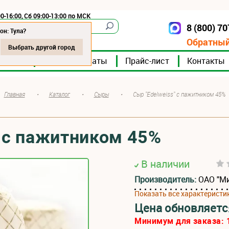
0-16:00, Сб 09:00-13:00 по МСК
8 (800) 7
Тула
он: Тула?
Обратный
Выбрать другой город
мпании
Мясокомбинаты
Прайс-лист
Контакты
Главная
•
Каталог
•
Сыры
•
Сыр "Edelweiss" с пажитником 45%
" с пажитником 45%
В наличии
Производитель:
ОАО "М
Показать все характеристи
Цена обновляетс
Минимум для заказа: