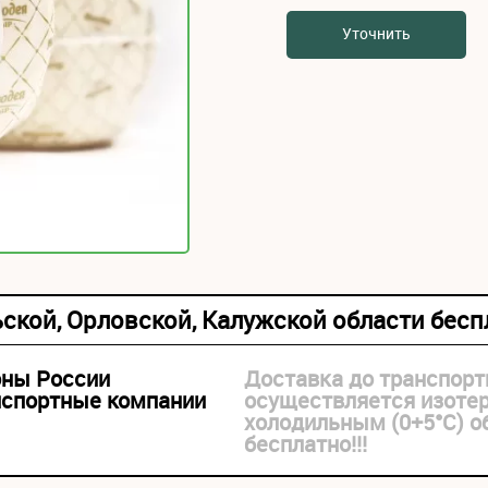
Уточнить
ьской, Орловской, Калужской области бес
оны России
Доставка до транспорт
нспортные компании
осуществляется изоте
холодильным (0+5°С) 
бесплатно!!!