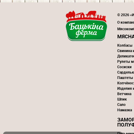
© 2026 «
О компан
Мясоком
МЯСНА
Колбасы
Свинина 
Деликате
Рулеты м
Сосиски
Сардельк
Паштеты
Копчёнос
Изделия 
Ветчина
Шпик
Сало
Намазка
ЗАМО
ПОЛУ
Пельмен