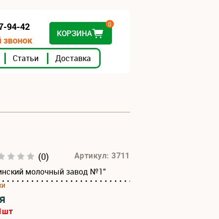
0
07-94-42
КОРЗИНА
 звонок
Статьи
Доставка
(0)
Артикул: 3711
инский молочный завод №1"
ки
я
1
шт