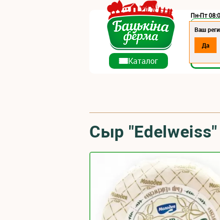
Пн-Пт 08:0
Регион:
Ваш реги
Да
О ко
Каталог
Сыр "Edelweiss