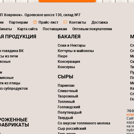
ИП Ховренок». Одоевское шоссе 130, склад №7
ии
Партнерам
Прайс-лист
Контакты
Доставка
бинаты
Карта сайта
Поставщикам
Оптовым покупателям
Я ПРОДУКЦИЯ
БАКАЛЕЯ
М
Соки и Нектары
С
и говядина ВК
Кетчупы и майонезы
С
сы из печи
Пюре
М
ясные
Консервация
С
Консервы
Тв
и
П
СЫРЫ
 мясные
П
ти из птицы
М
Пармезан
из субпродуктов
К
Сливочный
С
Творожный
Г
Топленый
Голландский
Эфф
Полутвердый
ком
Твердый
Сай
РОЖЕННЫЕ
хар
Со вкусом топленного молока
ФАБРИКАТЫ
на н
Сыр российский
пуб
и
Тильзитер
пунк