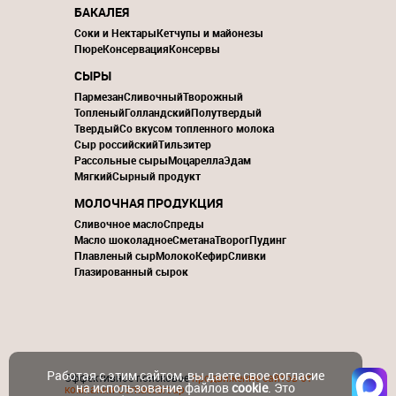
БАКАЛЕЯ
Соки и Нектары
Кетчупы и майонезы
Пюре
Консервация
Консервы
СЫРЫ
Пармезан
Сливочный
Творожный
Топленый
Голландский
Полутвердый
Твердый
Со вкусом топленного молока
Сыр российский
Тильзитер
Рассольные сыры
Моцарелла
Эдам
Мягкий
Сырный продукт
МОЛОЧНАЯ ПРОДУКЦИЯ
Сливочное масло
Спреды
Масло шоколадное
Сметана
Творог
Пудинг
Плавленый сыр
Молоко
Кефир
Сливки
Глазированный сырок
Работая с этим сайтом, вы даете свое согласие
Эффективное поисковое
продвижение сайтов от
на использование файлов
cookie
. Это
компании ContactGroup