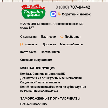
8 (800)
707-94-42
Обратный звонок
© 2026 «ИП Ховренок». Одоевское шоссе 130,
склад №7
О компании
Партнерам
Прайс-лист
Контакты
Доставка
Мясокомбинаты
Карта сайта
Поставщикам
Оптовым покупателям
МЯСНАЯ ПРОДУКЦИЯ
Колбасы
Свинина и говядина ВК
Деликатесы из печи
Рулеты мясные
Сосиски
Сардельки
Паштеты мясные
Копчёности из птицы
Изделия из субпродуктов
Ветчина
Шпик
Сало
Намазка
ЗАМОРОЖЕННЫЕ ПОЛУФАБРИКАТЫ
Пельмени
Вареники