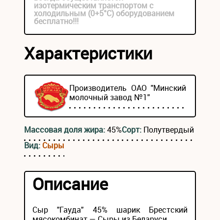
изотермическим транспортом с
холодильным (0+5°С) оборудованием
бесплатно!!!
Характеристики
Производитель ОАО "Минский
молочный завод №1"
Массовая доля жира:
45%
Сорт:
Полутвердый
Вид:
Сыры
Описание
Сыр "Гауда" 45% шарик Брестский
мясокомбинат — Сыры из Беларуси.