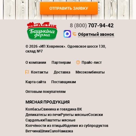
8 (800)
707-94-42
Обратный звонок
© 2026 «ИП Ховренок». Одоевское шоссе 130,
склад №7
О компании
Партнерам
Прайс-лист
Контакты
Доставка
Мясокомбинаты
Карта сайта
Поставщикам
Оптовым покупателям
МЯСНАЯ ПРОДУКЦИЯ
Колбасы
Свинина и говядина ВК
Деликатесы из печи
Рулеты мясные
Сосиски
Сардельки
Паштеты мясные
Копчёности из птицы
Изделия из субпродуктов
Ветчина
Шпик
Сало
Намазка