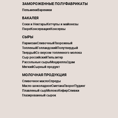
ЗАМОРОЖЕННЫЕ ПОЛУФАБРИКАТЫ
Пельмени
Вареники
БАКАЛЕЯ
Соки и Нектары
Кетчупы и майонезы
Пюре
Консервация
Консервы
СЫРЫ
Пармезан
Сливочный
Творожный
Топленый
Голландский
Полутвердый
Твердый
Со вкусом топленного молока
Сыр российский
Тильзитер
Рассольные сыры
Моцарелла
Эдам
Мягкий
Сырный продукт
МОЛОЧНАЯ ПРОДУКЦИЯ
Сливочное масло
Спреды
Масло шоколадное
Сметана
Творог
Пудинг
Плавленый сыр
Молоко
Кефир
Сливки
Глазированный сырок