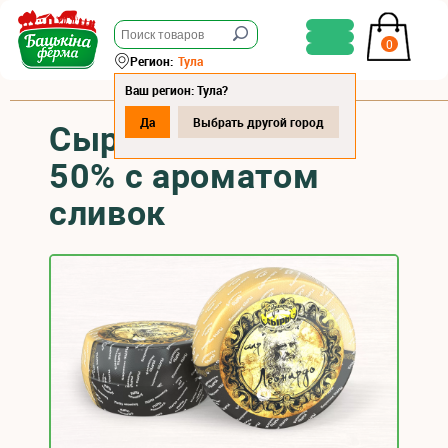
0
Регион:
Тула
Ваш регион: Тула?
Да
Выбрать другой город
Сыр "ЛЕОНАРДО"
50% с ароматом
сливок