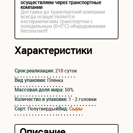
осуществляем через транспортные
компании
Доставка до транспортной компании
всегда осуществляется
изотермическим транспортом с
холодильным (0+5°С) оборудованием
бесплатно!!!
Характеристики
Срок реализации:
210 суток
Вид упаковки:
Плёнка
Массовая доля жира:
50%
Количество в упаковке:
1 - 2 головки
Сорт:
Полутвердый
Вид:
Сыры
Описание