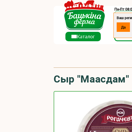
Пн-Пт 08:0
Регион:
Ваш реги
Да
О ко
Каталог
Сыр "Маасдам"