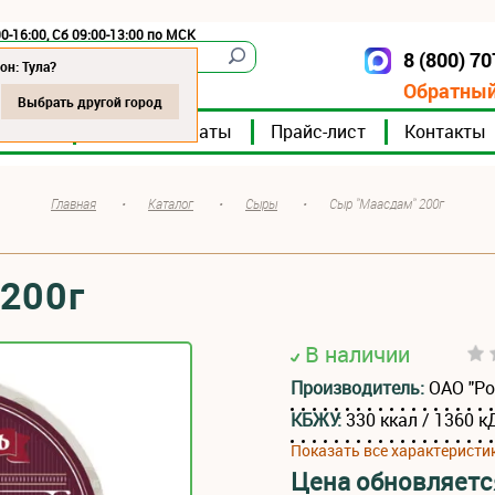
0-16:00, Сб 09:00-13:00 по МСК
8 (800) 7
Тула
он: Тула?
Обратный
Выбрать другой город
мпании
Мясокомбинаты
Прайс-лист
Контакты
Главная
•
Каталог
•
Сыры
•
Сыр "Маасдам" 200г
 200г
В наличии
Производитель:
ОАО "Р
КБЖУ:
330 ккал / 1360 к
Показать все характеристи
Цена обновляетс