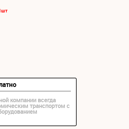
1
шт
платно
ной компании всегда
рмическим транспортом с
оборудованием