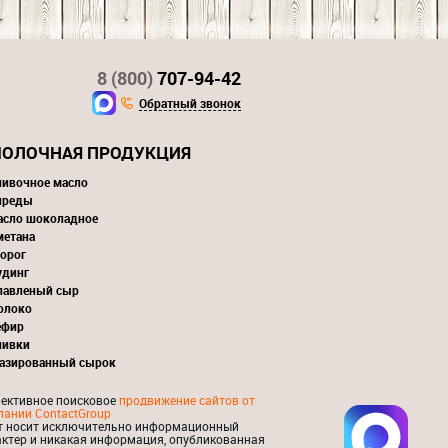
8 (800)
707-94-42
Обратный звонок
ОЛОЧНАЯ ПРОДУКЦИЯ
ливочное масло
преды
асло шоколадное
метана
орог
удинг
лавленый сыр
олоко
ефир
ливки
лазированный сырок
ективное поисковое
продвижение сайтов от
пании ContactGroup
т носит исключительно информационный
актер и никакая информация, опубликованная