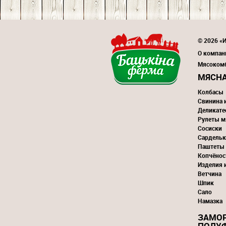
© 2026 «
О компан
Мясоком
МЯСНА
Колбасы
Свинина 
Деликате
Рулеты м
Сосиски
Сардельк
Паштеты
Копчёнос
Изделия 
Ветчина
Шпик
Сало
Намазка
ЗАМО
ПОЛУ