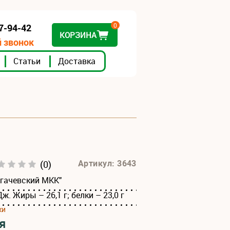
0
07-94-42
КОРЗИНА
 звонок
Статьи
Доставка
(0)
Артикул: 3643
огачевский МКК"
Дж. Жиры – 26,1 г; белки – 23,0 г
ки
я