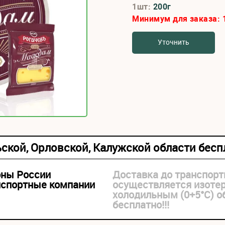
1шт:
200г
Минимум для заказа:
Уточнить
ьской, Орловской, Калужской области бес
оны России
Доставка до транспорт
нспортные компании
осуществляется изоте
холодильным (0+5°С) 
бесплатно!!!