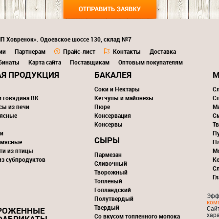
ИП Ховренок». Одоевское шоссе 130, склад №7
ии
Партнерам
Прайс-лист
Контакты
Доставка
бинаты
Карта сайта
Поставщикам
Оптовым покупателям
Я ПРОДУКЦИЯ
БАКАЛЕЯ
М
Соки и Нектары
С
и говядина ВК
Кетчупы и майонезы
С
сы из печи
Пюре
М
ясные
Консервация
С
Консервы
Тв
и
П
СЫРЫ
 мясные
П
ти из птицы
М
Пармезан
из субпродуктов
К
Сливочный
С
Творожный
Г
Топленый
Голландский
Эфф
Полутвердый
ком
Твердый
Сай
РОЖЕННЫЕ
хар
Со вкусом топленного молока
ФАБРИКАТЫ