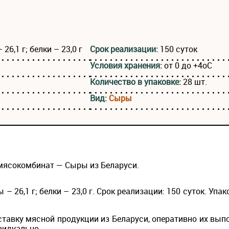
26,1 г; белки – 23,0 г
Срок реализации:
150 суток
Условия хранения:
от 0 до +4оС
Количество в упаковке:
28 шт.
Вид:
Сыры
мясокомбинат — Сыры из Беларуси.
– 26,1 г; белки – 23,0 г. Срок реализации: 150 суток. Упак
ставку мясной продукции из Беларуси, оперативно их вып
видуально.