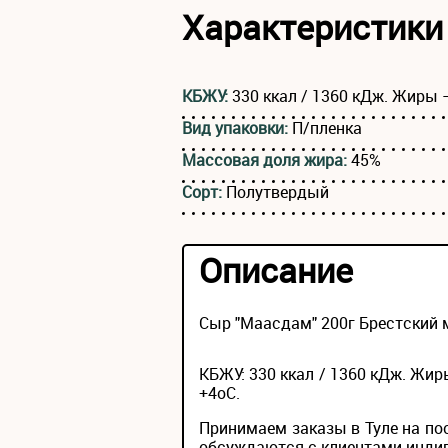
Характеристики
КБЖУ:
330 ккал / 1360 кДж. Жиры – 
Вид упаковки:
П/пленка
Массовая доля жира:
45%
Сорт:
Полутвердый
Описание
Сыр "Маасдам" 200г Брестский 
КБЖУ: 330 ккал / 1360 кДж. Жиры 
+4оС.
Принимаем заказы в Туле на по
обсуждаются с клиентами инди