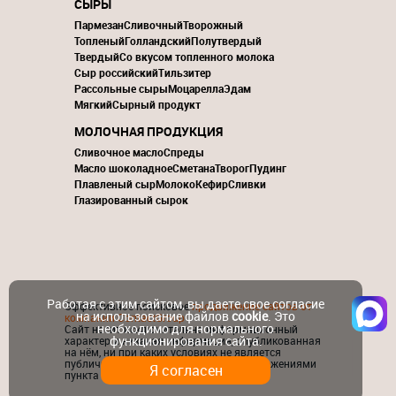
СЫРЫ
Пармезан
Сливочный
Творожный
Топленый
Голландский
Полутвердый
Твердый
Со вкусом топленного молока
Сыр российский
Тильзитер
Рассольные сыры
Моцарелла
Эдам
Мягкий
Сырный продукт
МОЛОЧНАЯ ПРОДУКЦИЯ
Сливочное масло
Спреды
Масло шоколадное
Сметана
Творог
Пудинг
Плавленый сыр
Молоко
Кефир
Сливки
Глазированный сырок
Работая с этим сайтом, вы даете свое согласие
Эффективное поисковое
продвижение сайтов от
на использование файлов
cookie
. Это
компании ContactGroup
необходимо для нормального
Сайт носит исключительно информационный
функционирования сайта.
характер и никакая информация, опубликованная
на нём, ни при каких условиях не является
публичной офертой, определяемой положениями
Я согласен
пункта 2 статьи 437 ГК РФ.