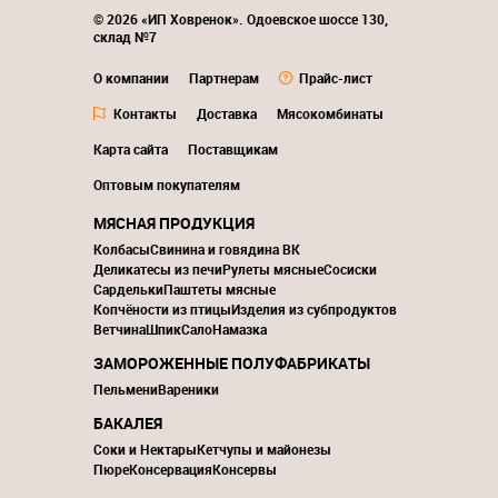
© 2026 «ИП Ховренок». Одоевское шоссе 130,
склад №7
О компании
Партнерам
Прайс-лист
Контакты
Доставка
Мясокомбинаты
Карта сайта
Поставщикам
Оптовым покупателям
МЯСНАЯ ПРОДУКЦИЯ
Колбасы
Свинина и говядина ВК
Деликатесы из печи
Рулеты мясные
Сосиски
Сардельки
Паштеты мясные
Копчёности из птицы
Изделия из субпродуктов
Ветчина
Шпик
Сало
Намазка
ЗАМОРОЖЕННЫЕ ПОЛУФАБРИКАТЫ
Пельмени
Вареники
БАКАЛЕЯ
Соки и Нектары
Кетчупы и майонезы
Пюре
Консервация
Консервы