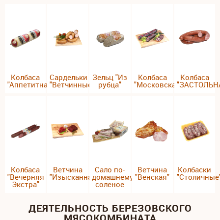
Колбаса
Сардельки
Зельц "Из
Колбаса
Колбаса
"Аппетитная"
"Ветчинные"
рубца"
"Московская"
"ЗАСТОЛЬН
Колбаса
Ветчина
Сало по-
Ветчина
Колбаски
"Вечерняя
"Изысканная"
домашнему
"Венская"
"Столичные
Экстра"
соленое
ДЕЯТЕЛЬНОСТЬ БЕРЕЗОВСКОГО
МЯСОКОМБИНАТА