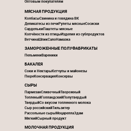
Оптовым покупателям
МЯСНАЯ ПРОДУКЦИЯ
Колбасы
Свинина и говядина ВК
Деликатесы из печи
Рулеты мясные
Сосиски
Сардельки
Паштеты мясные
Копчёности из птицы
Изделия из субпродуктов
Ветчина
Шпик
Сало
Намазка
ЗАМОРОЖЕННЫЕ ПОЛУФАБРИКАТЫ
Пельмени
Вареники
БАКАЛЕЯ
Соки и Нектары
Кетчупы и майонезы
Пюре
Консервация
Консервы
СЫРЫ
Пармезан
Сливочный
Творожный
Топленый
Голландский
Полутвердый
Твердый
Со вкусом топленного молока
Сыр российский
Тильзитер
Рассольные сыры
Моцарелла
Эдам
Мягкий
Сырный продукт
МОЛОЧНАЯ ПРОДУКЦИЯ