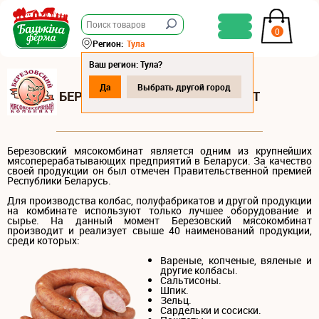
0
Регион:
Тула
Ваш регион: Тула?
Да
Выбрать другой город
БЕРЕЗОВСКИЙ МЯСОКОМБИНАТ
Березовский мясокомбинат является одним из крупнейших
мясоперерабатывающих предприятий в Беларуси. За качество
своей продукции он был отмечен Правительственной премией
Республики Беларусь.
Для производства колбас, полуфабрикатов и другой продукции
на комбинате используют только лучшее оборудование и
сырье. На данный момент Березовский мясокомбинат
производит и реализует свыше 40 наименований продукции,
среди которых:
Вареные, копченые, вяленые и
другие колбасы.
Сальтисоны.
Шпик.
Зельц.
Сардельки и сосиски.