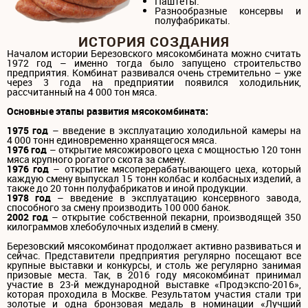
Паштеты.
Разнообразные консервы и
полуфабрикаты.
ИСТОРИЯ СОЗДАНИЯ
Началом истории Березовского мясокомбината можно считать
1972 год – именно тогда было запущено строительство
предприятия. Комбинат развивался очень стремительно – уже
через 3 года на предприятии появился холодильник,
рассчитанный на 4 000 тон мяса.
Основные этапы развития мясокомбината:
1975 год
– введение в эксплуатацию холодильной камеры на
4 000 тонн единовременно хранящегося мяса.
1976 год
– открытие мясожирового цеха с мощностью 120 тонн
мяса крупного рогатого скота за смену.
1976 год
– открытие мясоперерабатывающего цеха, который
каждую смену выпускал 15 тонн колбас и колбасных изделий, а
также до 20 тонн полуфабрикатов и иной продукции.
1978 год
– введение в эксплуатацию консервного завода,
способного за смену производить 100 000 банок.
2002 год
– открытие собственной пекарни, производящей 350
килограммов хлебобулочных изделий в смену.
Березовский мясокомбинат продолжает активно развиваться и
сейчас. Представители предприятия регулярно посещают все
крупные выставки и конкурсы, и столь же регулярно занимая
призовые места. Так, в 2016 году мясокомбинат принимал
участие в 23-й международной выставке «Продэкспо-2016»,
которая проходила в Москве. Результатом участия стали три
золотые и одна бронзовая медаль в номинации «Лучший