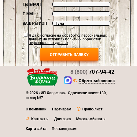
ТЕЛЕФОН
E-MAIL
ВАШ РЕГИОН
Я даю
согласие
на обработку персональных
данных на условиях
политики обработки
персональных данных
.
8 (800)
707-94-42
Обратный звонок
© 2026 «ИП Ховренок». Одоевское шоссе 130,
склад №7
О компании
Партнерам
Прайс-лист
Контакты
Доставка
Мясокомбинаты
Карта сайта
Поставщикам