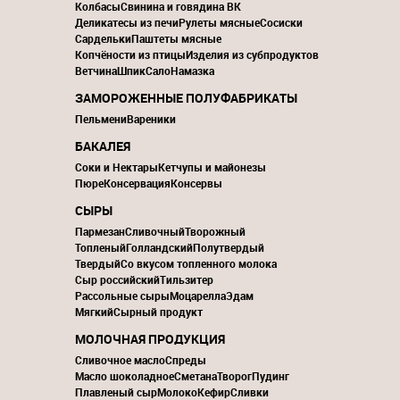
Колбасы
Свинина и говядина ВК
Деликатесы из печи
Рулеты мясные
Сосиски
Сардельки
Паштеты мясные
Копчёности из птицы
Изделия из субпродуктов
Ветчина
Шпик
Сало
Намазка
ЗАМОРОЖЕННЫЕ ПОЛУФАБРИКАТЫ
Пельмени
Вареники
БАКАЛЕЯ
Соки и Нектары
Кетчупы и майонезы
Пюре
Консервация
Консервы
СЫРЫ
Пармезан
Сливочный
Творожный
Топленый
Голландский
Полутвердый
Твердый
Со вкусом топленного молока
Сыр российский
Тильзитер
Рассольные сыры
Моцарелла
Эдам
Мягкий
Сырный продукт
МОЛОЧНАЯ ПРОДУКЦИЯ
Сливочное масло
Спреды
Масло шоколадное
Сметана
Творог
Пудинг
Плавленый сыр
Молоко
Кефир
Сливки