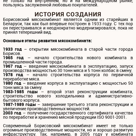
не только на внутреннем, но и на международном рынке,
пользуясь заслуженной любовью покупателей.
ИСТОРИЯ СОЗДАНИЯ
Борисовский мясокомбинат является одним из старейших в
Беларуси, так как был впервые построен в 1933 году. С тех пор
он перестраивался и неоднократно модернизировался, пока не
принял теперешний вид.
Основные этапы развития мясокомбината:
1933 год
– открытии мясокомбината в старой части города
Борисов.
1965 год
– начало строительства нового комбината в
промышленной части города.
1967 год
– введение мясокомбината в эксплуатацию, запуск
производства мощностью 30 тонн мяса и 5 тонн колбас в смену.
1978 год
– начало строительства корпуса по первичной
переработке мяса.
1980 год
– введение корпуса в эксплуатацию с мощностью 50
тонн мяса за смену.
1983-1985 годы
– второй этап реконструкции комбината,
строительство нового холодильника и административно-
бытового корпуса.
1987-1989 годы
– завершение третьего этапа реконструкции и
увеличение производственных мощностей.
2003 год
– получение государственного сертификата качества
по переработке и хранению мясной продукции ISO 9001-2001.
Современный Борисовский мясокомбинат имеет не только
огромные производственные мощности, но и хорошо развитую
инфраструктуру. Так, например, в 2005 году у комбината