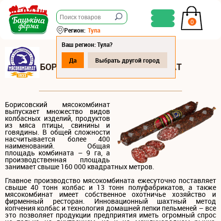
0
Регион:
Тула
Ваш регион: Тула?
Да
Выбрать другой город
БОРИСОВСКИЙ МЯСОКОМБИНАТ
Борисовский мясокомбинат
выпускает множество видов
колбасных изделий, продуктов
из мяса птицы, свинины и
говядины. В общей сложности
насчитывается более 400
наименований. Общая
площадь комбината – 9 га, а
производственная площадь
занимает свыше 160 000 квадратных метров.
Главное производство мясокомбината ежесуточно поставляет
свыше 40 тонн колбас и 13 тонн полуфабрикатов, а также
мясокомбинат имеет собственное охотничье хозяйство и
фирменный ресторан. Инновационный шахтный метод
копчения колбас и технология домашней лепки пельменей – все
это позволяет продукции предприятия иметь огромный спрос