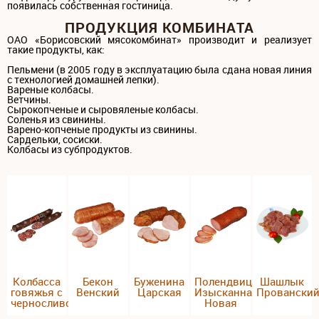
появилась собственная гостиница.
ПРОДУКЦИЯ КОМБИНАТА
ОАО «Борисовский мясокомбинат» производит и реализует
такие продукты, как:
Пельмени (в 2005 году в эксплуатацию была сдана новая линия
с технологией домашней лепки).
Вареные колбасы.
Ветчины.
Сырокопченые и сыровяленые колбасы.
Соленья из свинины.
Варено-копченые продукты из свинины.
Сардельки, сосиски.
Колбасы из субпродуктов.
Колбасса
Бекон
Буженина
Полендвица
Шашлык
говяжья с
Венский
Царская
Изысканная
Провански
черносливом
Новая