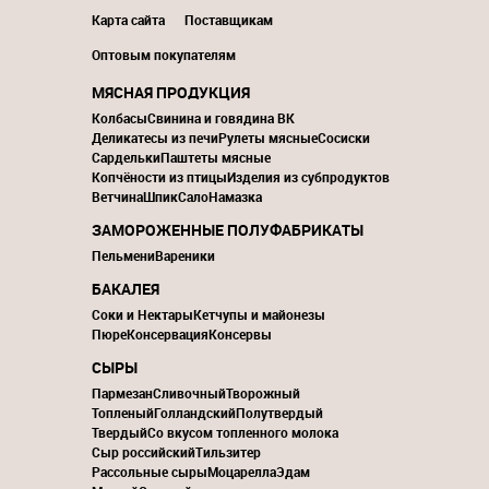
Карта сайта
Поставщикам
Оптовым покупателям
МЯСНАЯ ПРОДУКЦИЯ
Колбасы
Свинина и говядина ВК
Деликатесы из печи
Рулеты мясные
Сосиски
Сардельки
Паштеты мясные
Копчёности из птицы
Изделия из субпродуктов
Ветчина
Шпик
Сало
Намазка
ЗАМОРОЖЕННЫЕ ПОЛУФАБРИКАТЫ
Пельмени
Вареники
БАКАЛЕЯ
Соки и Нектары
Кетчупы и майонезы
Пюре
Консервация
Консервы
СЫРЫ
Пармезан
Сливочный
Творожный
Топленый
Голландский
Полутвердый
Твердый
Со вкусом топленного молока
Сыр российский
Тильзитер
Рассольные сыры
Моцарелла
Эдам