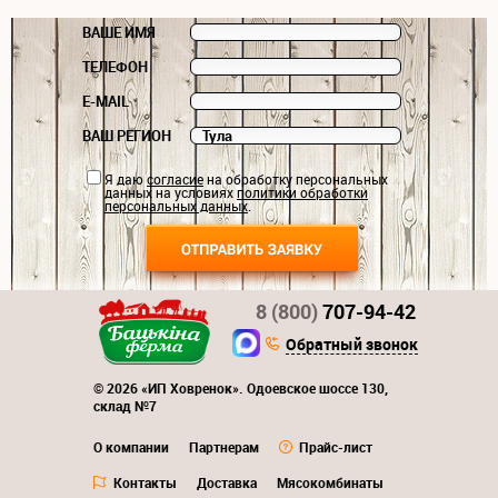
ВАШЕ ИМЯ
ТЕЛЕФОН
E-MAIL
ВАШ РЕГИОН
Я даю
согласие
на обработку персональных
данных на условиях
политики обработки
персональных данных
.
8 (800)
707-94-42
Обратный звонок
© 2026 «ИП Ховренок». Одоевское шоссе 130,
склад №7
О компании
Партнерам
Прайс-лист
Контакты
Доставка
Мясокомбинаты