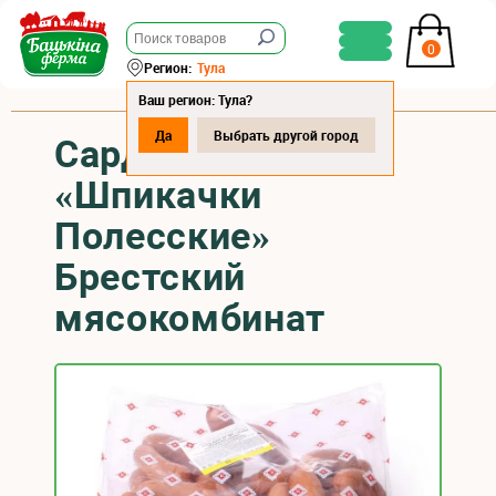
0
Регион:
Тула
Ваш регион: Тула?
Да
Выбрать другой город
Сардельки
«Шпикачки
Полесские»
Брестский
мясокомбинат