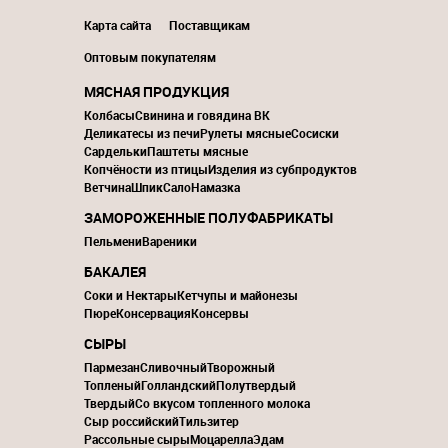
Карта сайта
Поставщикам
Оптовым покупателям
МЯСНАЯ ПРОДУКЦИЯ
Колбасы
Свинина и говядина ВК
Деликатесы из печи
Рулеты мясные
Сосиски
Сардельки
Паштеты мясные
Копчёности из птицы
Изделия из субпродуктов
Ветчина
Шпик
Сало
Намазка
ЗАМОРОЖЕННЫЕ ПОЛУФАБРИКАТЫ
Пельмени
Вареники
БАКАЛЕЯ
Соки и Нектары
Кетчупы и майонезы
Пюре
Консервация
Консервы
СЫРЫ
Пармезан
Сливочный
Творожный
Топленый
Голландский
Полутвердый
Твердый
Со вкусом топленного молока
Сыр российский
Тильзитер
Рассольные сыры
Моцарелла
Эдам