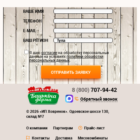
ВАШЕ ИМЯ
ТЕЛЕФОН
E-MAIL
ВАШ РЕГИОН
Я даю
согласие
на обработку персональных
данных на условиях
политики обработки
персональных данных
.
8 (800)
707-94-42
Обратный звонок
© 2026 «ИП Ховренок». Одоевское шоссе 130,
склад №7
О компании
Партнерам
Прайс-лист
Контакты
Доставка
Мясокомбинаты