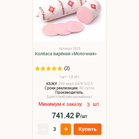
Артикул:1623
Колбаса варёная «Молочная»
(2)
1шт: 1,8 кгг.
КБЖУ:
250 ккал 24/8.5/0.5
Сроки реализации:
60 суток
Производитель:
Брестский мясокомбинат
Минимум к заказу:
шт.
3
₽
741.42
/шт
–
+
Купить