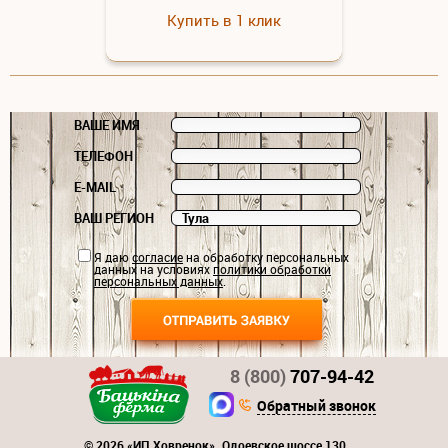
Купить в 1 клик
ВАШЕ ИМЯ
ТЕЛЕФОН
E-MAIL
ВАШ РЕГИОН
Я даю
согласие
на обработку персональных
данных на условиях
политики обработки
персональных данных
.
8 (800)
707-94-42
Обратный звонок
© 2026 «ИП Ховренок». Одоевское шоссе 130,