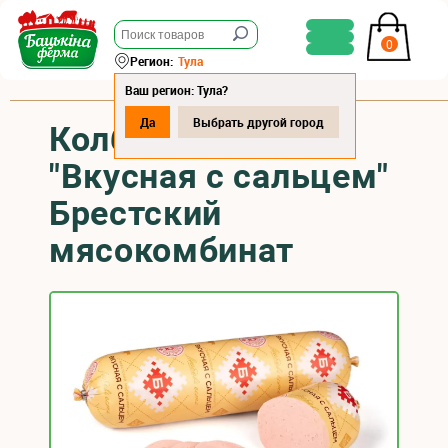
0
Регион:
Тула
Ваш регион: Тула?
Да
Выбрать другой город
Колбаса вареная
"Вкусная с сальцем"
Брестский
мясокомбинат