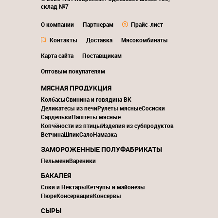
склад №7
О компании
Партнерам
Прайс-лист
Контакты
Доставка
Мясокомбинаты
Карта сайта
Поставщикам
Оптовым покупателям
МЯСНАЯ ПРОДУКЦИЯ
Колбасы
Свинина и говядина ВК
Деликатесы из печи
Рулеты мясные
Сосиски
Сардельки
Паштеты мясные
Копчёности из птицы
Изделия из субпродуктов
Ветчина
Шпик
Сало
Намазка
ЗАМОРОЖЕННЫЕ ПОЛУФАБРИКАТЫ
Пельмени
Вареники
БАКАЛЕЯ
Соки и Нектары
Кетчупы и майонезы
Пюре
Консервация
Консервы
СЫРЫ