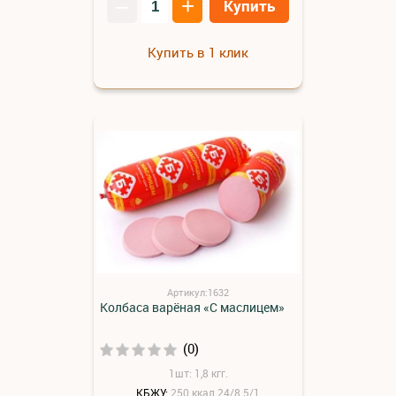
–
+
Купить
Купить в 1 клик
Артикул:1632
Колбаса варёная «С маслицем»
(0)
1шт: 1,8 кгг.
КБЖУ:
250 ккал 24/8.5/1