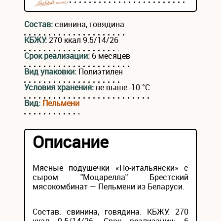
Состав:
свинина, говядина
КБЖУ:
270 ккал 9.5/14/26
Срок реализации:
6 месяцев
Вид упаковки:
Полиэтилен
Условия хранения:
не выше -10 °С
Вид:
Пельмени
Описание
Мясные подушечки «По-итальянски» с
сыром "Моцарелла" Брестский
мясокомбинат — Пельмени из Беларуси.
Состав: свинина, говядина. КБЖУ: 270