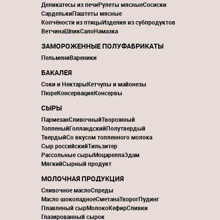
Деликатесы из печи
Рулеты мясные
Сосиски
Сардельки
Паштеты мясные
Копчёности из птицы
Изделия из субпродуктов
Ветчина
Шпик
Сало
Намазка
ЗАМОРОЖЕННЫЕ ПОЛУФАБРИКАТЫ
Пельмени
Вареники
БАКАЛЕЯ
Соки и Нектары
Кетчупы и майонезы
Пюре
Консервация
Консервы
СЫРЫ
Пармезан
Сливочный
Творожный
Топленый
Голландский
Полутвердый
Твердый
Со вкусом топленного молока
Сыр российский
Тильзитер
Рассольные сыры
Моцарелла
Эдам
Мягкий
Сырный продукт
МОЛОЧНАЯ ПРОДУКЦИЯ
Сливочное масло
Спреды
Масло шоколадное
Сметана
Творог
Пудинг
Плавленый сыр
Молоко
Кефир
Сливки
Глазированный сырок