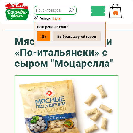
0
Регион:
Тула
Ваш регион: Тула?
Да
Выбрать другой город
Мясные подушечки
«По-итальянски» с
сыром "Моцарелла"