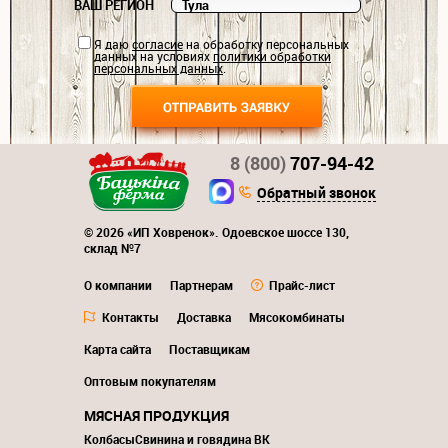
ВАШ РЕГИОН
Я даю
согласие
на обработку персональных
данных на условиях
политики обработки
персональных данных
.
8 (800)
707-94-42
Обратный звонок
© 2026 «ИП Ховренок». Одоевское шоссе 130,
склад №7
О компании
Партнерам
Прайс-лист
Контакты
Доставка
Мясокомбинаты
Карта сайта
Поставщикам
Оптовым покупателям
МЯСНАЯ ПРОДУКЦИЯ
Колбасы
Свинина и говядина ВК