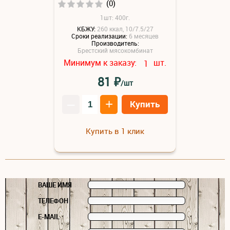
(0)
1шт: 400г.
КБЖУ:
260 ккал, 10/7.5/27
Сроки реализации:
6 месяцев
Производитель:
Брестский мясокомбинат
Минимум к заказу:
шт.
1
₽
81
/шт
–
+
Купить
Купить в 1 клик
ВАШЕ ИМЯ
ТЕЛЕФОН
E-MAIL