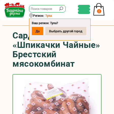
0
Регион:
Тула
Ваш регион: Тула?
Да
Выбрать другой город
Сардельки
«Шпикачки Чайные»
Брестский
мясокомбинат