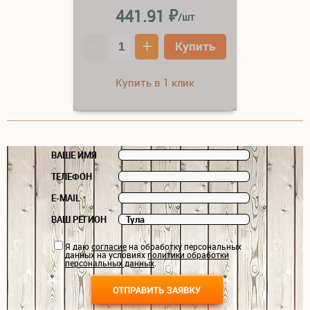
₽
441.91
/шт
–
+
Купить
Купить в 1 клик
ВАШЕ ИМЯ
ТЕЛЕФОН
E-MAIL
ВАШ РЕГИОН
Я даю
согласие
на обработку персональных
данных на условиях
политики обработки
персональных данных
.