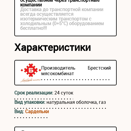
осуществляем через транспортные
компании
Доставка до транспортной компании
всегда осуществляется
изотермическим транспортом с
холодильным (0+5°С) оборудованием
бесплатно!!!
Характеристики
Производитель
Брестский
мясокомбинат
Срок реализации:
24 суток
Вид упаковки:
натуральная оболочка, газ
Вид:
Сардельки