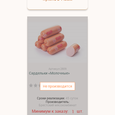
Артикул:2809
Сардельки «Молочные»
(0)
Не производится
Сроки реализации:
45 суток
Производитель:
Брестский мясокомбинат
Минимум к заказу:
шт.
1