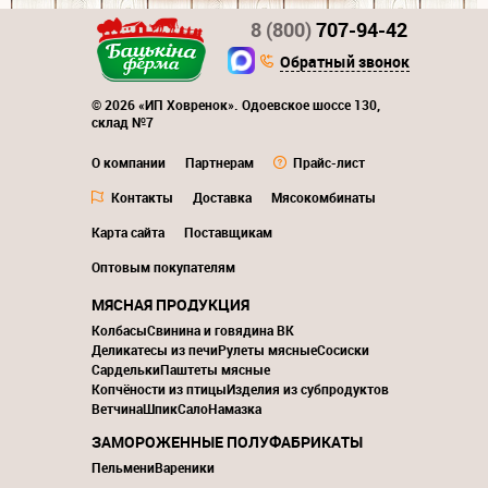
8 (800)
707-94-42
Обратный звонок
© 2026 «ИП Ховренок». Одоевское шоссе 130,
склад №7
О компании
Партнерам
Прайс-лист
Контакты
Доставка
Мясокомбинаты
Карта сайта
Поставщикам
Оптовым покупателям
МЯСНАЯ ПРОДУКЦИЯ
Колбасы
Свинина и говядина ВК
Деликатесы из печи
Рулеты мясные
Сосиски
Сардельки
Паштеты мясные
Копчёности из птицы
Изделия из субпродуктов
Ветчина
Шпик
Сало
Намазка
ЗАМОРОЖЕННЫЕ ПОЛУФАБРИКАТЫ
Пельмени
Вареники