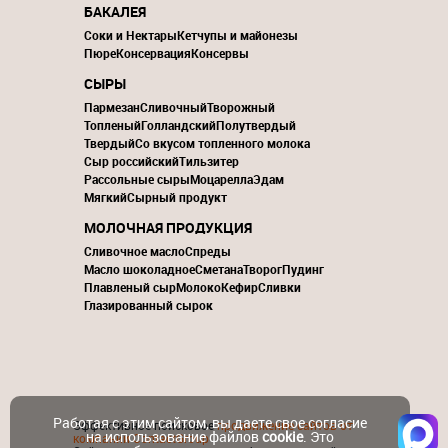
БАКАЛЕЯ
Соки и Нектары
Кетчупы и майонезы
Пюре
Консервация
Консервы
СЫРЫ
Пармезан
Сливочный
Творожный
Топленый
Голландский
Полутвердый
Твердый
Со вкусом топленного молока
Сыр российский
Тильзитер
Рассольные сыры
Моцарелла
Эдам
Мягкий
Сырный продукт
МОЛОЧНАЯ ПРОДУКЦИЯ
Сливочное масло
Спреды
Масло шоколадное
Сметана
Творог
Пудинг
Плавленый сыр
Молоко
Кефир
Сливки
Глазированный сырок
Работая с этим сайтом, вы даете свое согласие
Эффективное поисковое
продвижение сайтов от
на использование файлов
cookie
. Это
компании ContactGroup